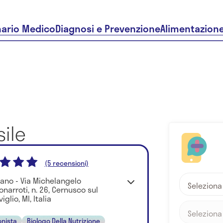
nario Medico
Diagnosi e Prevenzione
Alimentazion
sile
(5 recensioni)
lano - Via Michelangelo
Seleziona
onarroti, n. 26, Cernusco sul
iglio, MI, Italia
Seleziona
onista
Biologo Della Nutrizione