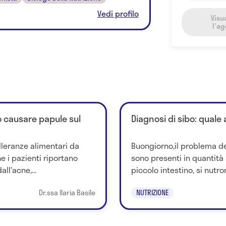
Vedi profilo
Visu
l'a
uò causare papule sul
Diagnosi di sibo: quale
lleranze alimentari da
Buongiorno,il problema del
e i pazienti riportano
sono presenti in quantità
all'acne,...
piccolo intestino, si nutron
Dr.ssa Ilaria Basile
NUTRIZIONE