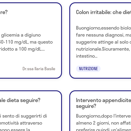
are?
Colon irritabile: che di
Buongiorno,essendo biolog
i glicemia a digiuno
fare nessuna diagnosi, ma
60-110 mg/dL, ma questo
suggerire attinge al sol
idotto a 100 mg/dL....
nutrizionale.Sicuramente, l
intestino...
Dr.ssa Ilaria Basile
NUTRIZIONE
ale dieta seguire?
Intervento appendicite 
seguire?
sento di suggerirti di
Buongiorno,dopo l'interve
'emotività attraverso
almeno 2 giorni, non affat
sono essere la
preferire quindi un'alimen