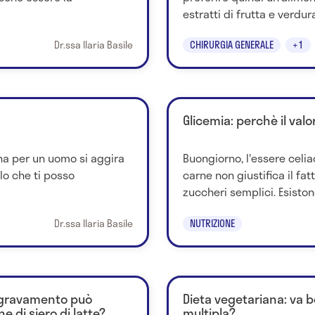
estratti di frutta e verdura,
Dr.ssa Ilaria Basile
CHIRURGIA GENERALE
+1
Glicemia: perchè il valo
tina per un uomo si aggira
Buongiorno, l'essere celiac
lo che ti posso
carne non giustifica il fat
zuccheri semplici. Esistono
Dr.ssa Ilaria Basile
NUTRIZIONE
aggravamento può
Dieta vegetariana: va b
e di siero di latte?
multipla?