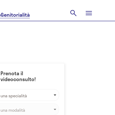
e
Genitorialità
Prenota il
videoconsulto!
 una specialità
 una modalità