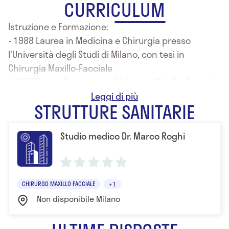
CURRICULUM
Istruzione e Formazione:
- 1988 Laurea in Medicina e Chirurgia presso
l'Università degli Studi di Milano, con tesi in
Chirurgia Maxillo-Facciale
- 1998 Specializzazione in Chirurgia Maxillo-Facciale
presso l'Università degli Studi di Milano
STRUTTURE SANITARIE
- 2003 Corso di formazione in Odontoiatria presso
l'Università degli Studi di Milano
Studio medico Dr. Marco Roghi
- 2006 Corso di perfezionamento in “Patologia
Orale” presso l'Università degli Studi di Firenze
- 2008 Corso di perfezionamento in “Chirurgia Orale
Piezo-Elettrica” presso l'Università degli Studi di
CHIRURGO MAXILLO FACCIALE
+1
Milano
Non disponibile Milano
- 2010 Corso di perfezionamento in “Dismissione da
fumo di sigaretta”, Como