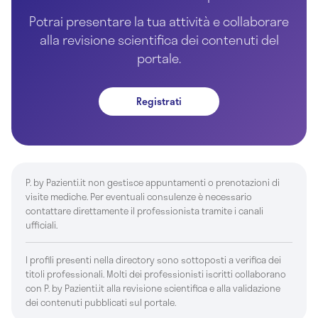
Potrai presentare la tua attività e collaborare
alla revisione scientifica dei contenuti del
portale.
Registrati
P. by Pazienti.it non gestisce appuntamenti o prenotazioni di
visite mediche. Per eventuali consulenze è necessario
contattare direttamente il professionista tramite i canali
ufficiali.
I profili presenti nella directory sono sottoposti a verifica dei
titoli professionali. Molti dei professionisti iscritti collaborano
con P. by Pazienti.it alla revisione scientifica e alla validazione
dei contenuti pubblicati sul portale.