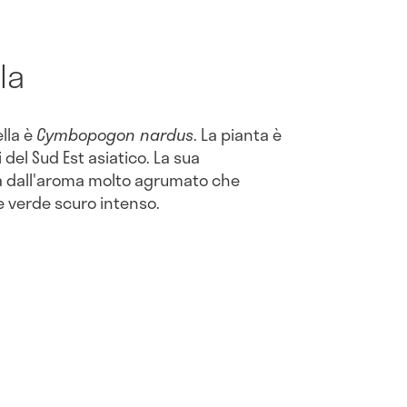
lla
ella è
Cymbopogon nardus
. La pianta è
i del Sud Est asiatico. La sua
ta dall'aroma molto agrumato che
re verde scuro intenso.