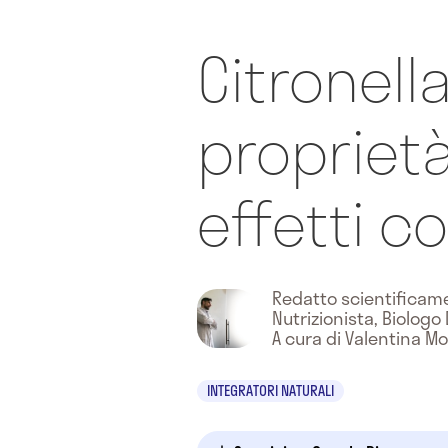
Citronella
proprietà
effetti co
Redatto scientifica
Nutrizionista, Biologo 
A cura di Valentina 
INTEGRATORI NATURALI