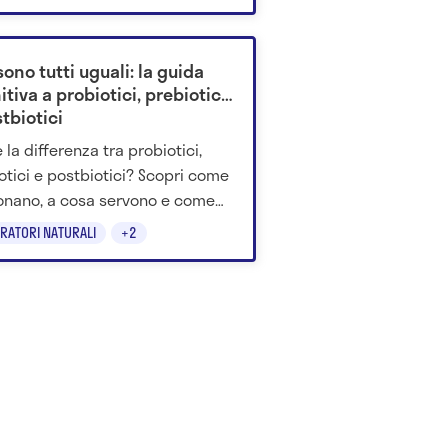
come agisce e dove trovarla.
ono tutti uguali: la guida
itiva a probiotici, prebiotici
tbiotici
 la differenza tra probiotici,
otici e postbiotici? Scopri come
onano, a cosa servono e come
ere quelli giusti per il
GRATORI NATURALI
+2
sere del tuo intestino.