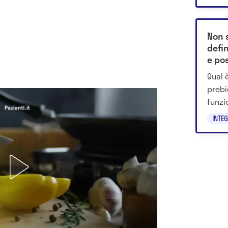
ecco 
Non s
defin
e pos
Qual è
prebi
funzi
scegli
INTE
benes