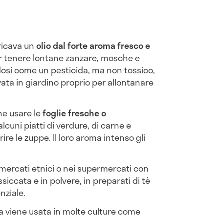
 ricava un
olio dal forte aroma fresco e
r tenere lontane zanzare, mosche e
ndosi come un pesticida, ma non tossico,
ivata in giardino proprio per allontanare
he usare le
foglie fresche o
lcuni piatti di verdure, di carne e
re le zuppe. Il loro aroma intenso gli
i mercati etnici o nei supermercati con
siccata e in polvere, in preparati di tè
nziale.
a viene usata in molte culture come