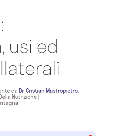
:
, usi ed
llaterali
mente da
Dr. Cristian Mastropietro
,
Della Nutrizione
|
Montagna