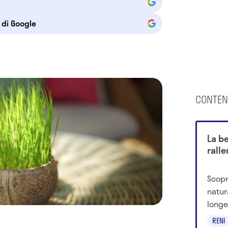
e di Google
CONTEN
La be
ralle
Scopr
natur
longe
ralle
RENI