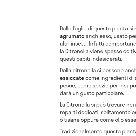
Dalle foglie di questa pianta si
agrumato
anch'esso, usato pe
altri insetti. Infatti comporta
la Citronella viene spesso colt
questi ospiti indesiderati.
Della citronella si possono anc
essiccate
come ingredienti di a
pesce, come spezie per insapori
darà un gusto particolare.
La Citronella si può trovare ne
reparti dedicati, solitamente es
o tisane oppure come olio esse
Tradizionalmente questa piant