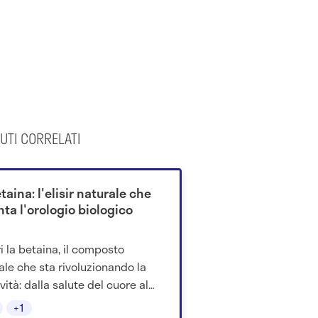
UTI CORRELATI
taina: l'elisir naturale che
nta l'orologio biologico
i la betaina, il composto
ale che sta rivoluzionando la
vità: dalla salute del cuore al
ntamento dell'orologio biologico,
+1