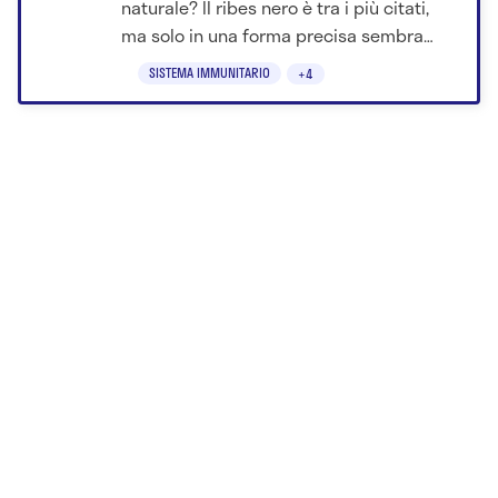
naturale? Il ribes nero è tra i più citati,
ma solo in una forma precisa sembra
avere effetti interessanti.
SISTEMA IMMUNITARIO
+4