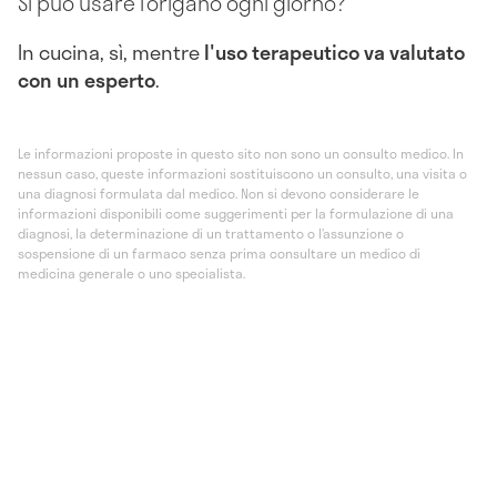
Si può usare l’origano ogni giorno?
In cucina, sì, mentre
l'uso terapeutico va valutato
con un esperto
.
Le informazioni proposte in questo sito non sono un consulto medico. In
nessun caso, queste informazioni sostituiscono un consulto, una visita o
una diagnosi formulata dal medico. Non si devono considerare le
informazioni disponibili come suggerimenti per la formulazione di una
diagnosi, la determinazione di un trattamento o l’assunzione o
sospensione di un farmaco senza prima consultare un medico di
medicina generale o uno specialista.