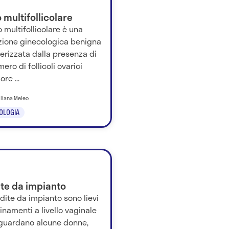
 multifollicolare
o multifollicolare è una
zione ginecologica benigna
erizzata dalla presenza di
ero di follicoli ovarici
re ...
iliana Meleo
OLOGIA
ite da impianto
dite da impianto sono lievi
namenti a livello vaginale
iguardano alcune donne,