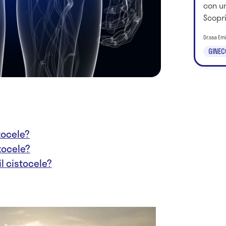
con un
Scopri
Dr.ssa Em
GINEC
tocele?
stocele?
l cistocele?