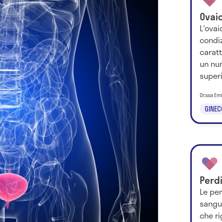
Ovaio
L'ovai
condi
caratt
un num
superio
Dr.ssa Em
GINEC
Perd
Le per
sangui
che r