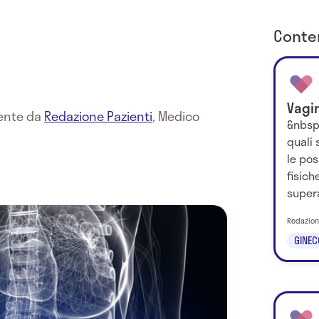
Conten
Vagi
mente da
Redazione Pazienti
,
Medico
&nbsp;
quali 
le pos
fisich
supera
Redazion
GINEC