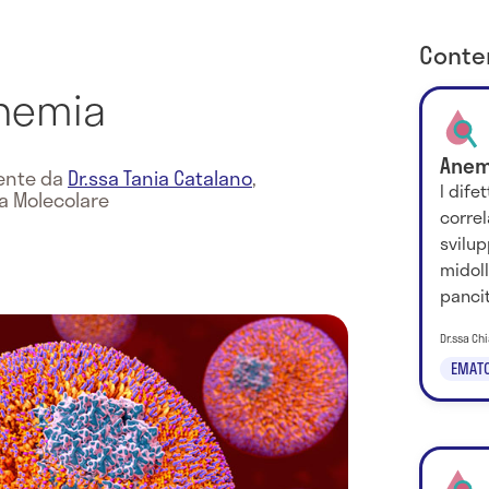
Conten
inemia
Anem
mente da
Dr.ssa Tania Catalano
,
I dife
na Molecolare
correl
svilup
midoll
pancit
Dr.ssa Chi
EMATO