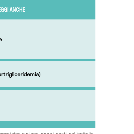
EGGI ANCHE
e
ipertrigliceridemia)
proteine avviene, dopo i pasti, nell’epitelio