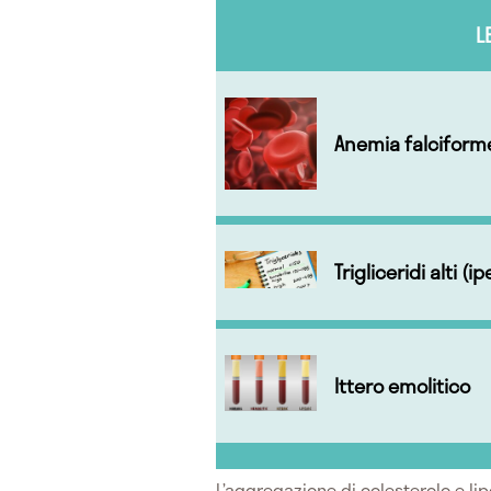
L
Anemia falciform
Trigliceridi alti (
Ittero emolitico
L’aggregazione di colesterolo e lipo