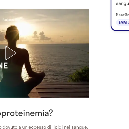
sangu
Dr.ssa Glo
EMATO
poproteinemia?
 dovuto a un eccesso di lipidi nel sangue.