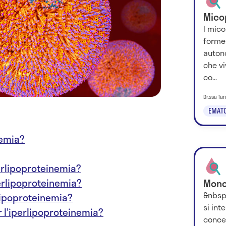
Mico
I mico
forme 
autono
che vi
co...
Dr.ssa Ta
EMATO
nemia?
perlipoproteinemia?
perlipoproteinemia?
Mono
&nbsp
lipoproteinemia?
si int
r l'iperlipoproteinemia?
conce