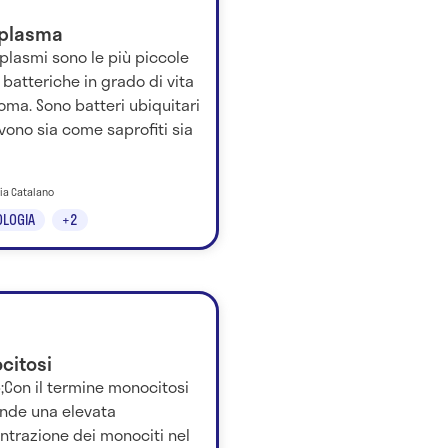
plasma
plasmi sono le più piccole
batteriche in grado di vita
ma. Sono batteri ubiquitari
vono sia come saprofiti sia
nia Catalano
LOGIA
+2
citosi
;Con il termine monocitosi
ende una elevata
ntrazione dei monociti nel