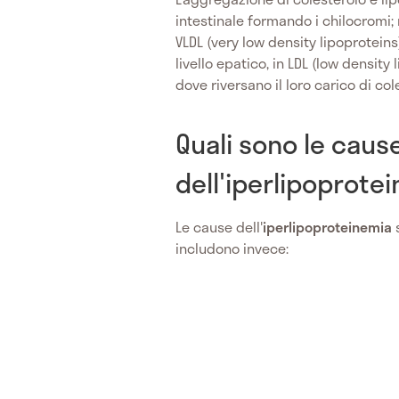
intestinale formando i chilocromi;
VLDL (very low density lipoproteins
livello epatico, in LDL (low density
dove riversano il loro carico di col
Quali sono le caus
dell'iperlipoprote
Le cause dell'
iperlipoproteinemia
s
includono invece: