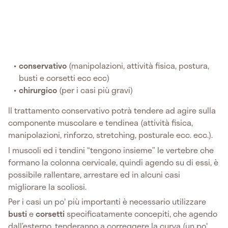
conservativo
(manipolazioni, attività fisica, postura,
busti e corsetti ecc ecc)
chirurgico
(per i casi più gravi)
Il trattamento conservativo potrà tendere ad agire sulla
componente muscolare e tendinea (attività fisica,
manipolazioni, rinforzo, stretching, posturale ecc. ecc.).
I muscoli ed i tendini “tengono insieme” le vertebre che
formano la colonna cervicale, quindi agendo su di essi, è
possibile rallentare, arrestare ed in alcuni casi
migliorare la scoliosi.
Per i casi un po' più importanti è necessario utilizzare
busti
e
corsetti
specificatamente concepiti, che agendo
dall’esterno, tenderanno a correggere la curva (un po'