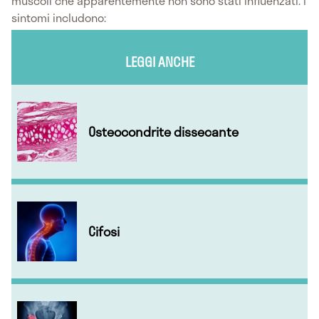
muscoli che apparentemente non sono stati influenzati. I
sintomi includono:
LEGGI ANCHE
Osteocondrite dissecante
Cifosi