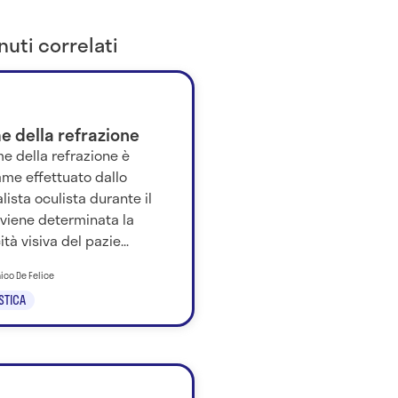
uti correlati
e della refrazione
e della refrazione è
ame effettuato dallo
lista oculista durante il
 viene determinata la
tà visiva del pazie...
ico De Felice
STICA