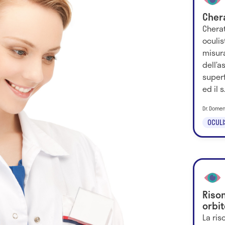
Cher
Chera
oculis
misura
dell’a
superf
ed il s.
Dr. Domen
OCULI
Riso
orbit
La ri