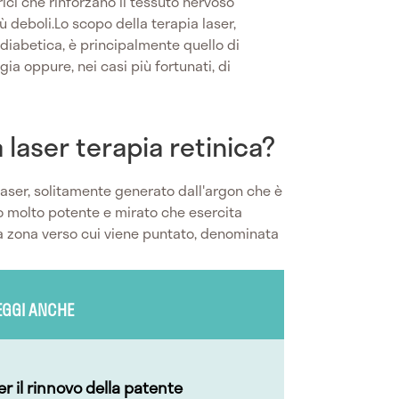
rici che rinforzano il tessuto nervoso
iù deboli.Lo scopo della terapia laser,
 diabetica, è principalmente quello di
ia oppure, nei casi più fortunati, di
 laser terapia retinica?
 laser, solitamente generato dall'argon che è
o molto potente e mirato che esercita
a zona verso cui viene puntato, denominata
EGGI ANCHE
per il rinnovo della patente