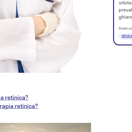
orbite
preva
ghiand
Dr.ssa Lu
OCULI
ia retinica?
erapia retinica?