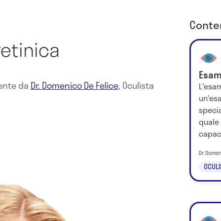
Conten
retinica
Esam
mente da
Dr. Domenico De Felice
,
Oculista
L'esam
un'es
specia
quale
capaci
Dr. Domen
OCULI