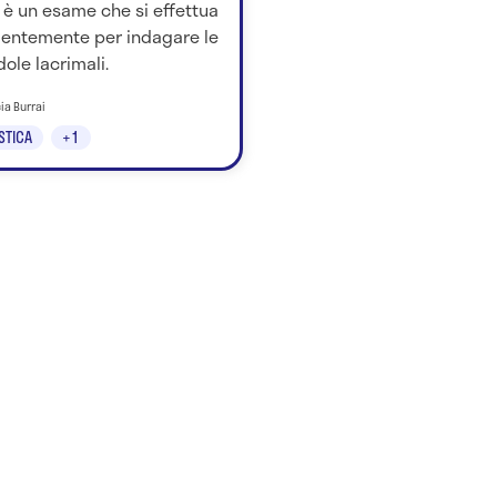
 è un esame che si effettua
lentemente per indagare le
ole lacrimali.
cia Burrai
STICA
+1