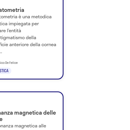
atometria
tometria è una metodica
tica impiegata per
re l’entità
stigmatismo della
icie anteriore della cornea
..
ico De Felice
STICA
nanza magnetica delle
e
sonanza magnetica alle