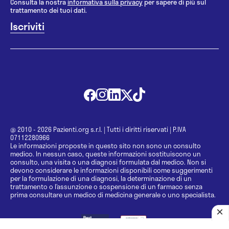
Consulta la nostra
informativa sulla privacy
per sapere di più sul
trattamento dei tuoi dati.
@ 2010 - 2026 Pazienti.org s.r.l.
|
Tutti i diritti riservati
|
P.IVA
07112280966
Le informazioni proposte in questo sito non sono un consulto
medico. In nessun caso, queste informazioni sostituiscono un
consulto, una visita o una diagnosi formulata dal medico. Non si
devono considerare le informazioni disponibili come suggerimenti
per la formulazione di una diagnosi, la determinazione di un
trattamento o l’assunzione o sospensione di un farmaco senza
prima consultare un medico di medicina generale o uno specialista.