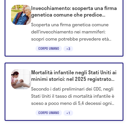
Invecchiamento: scoperta una firma
genetica comune che predice
salute e mortalità
Scoperta una firma genetica comune
dell'invecchiamento nei mammiferi:
scopri come potrebbe prevedere età
biologica, malattie e mortalità.
CORPO UMANO
+3
Mortalità infantile negli Stati Uniti ai
minimi storici: nel 2025 registrato
un nuovo calo
Secondo i dati preliminari dei CDC, negli
Stati Uniti il tasso di mortalità infantile è
sceso a poco meno di 5,4 decessi ogni
1.000 nati vivi. Scopri perchè.
CORPO UMANO
+1