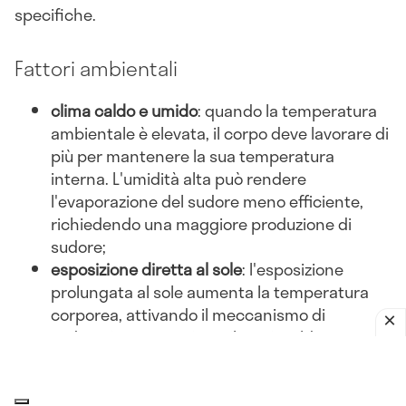
specifiche.
Fattori ambientali
clima caldo e umido
: quando la temperatura
ambientale è elevata, il corpo deve lavorare di
più per mantenere la sua temperatura
interna. L'umidità alta può rendere
l'evaporazione del sudore meno efficiente,
richiedendo una maggiore produzione di
sudore;
esposizione diretta al sole
: l'esposizione
prolungata al sole aumenta la temperatura
corporea, attivando il meccanismo di
sudorazione per evitare il surriscaldamento;
abbigliamento inadeguato
: indossare abiti
pesanti o non traspiranti può ostacolare la
dissipazione del calore, portando a una