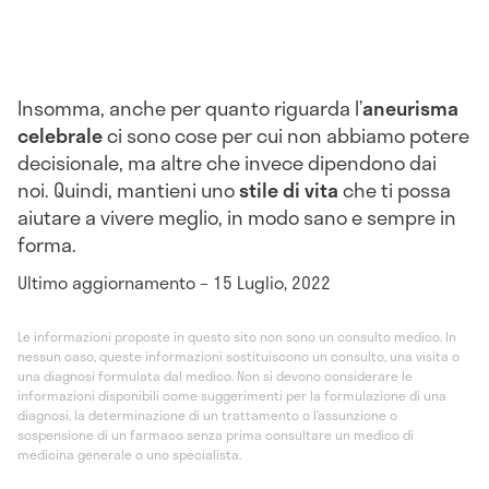
Insomma, anche per quanto riguarda l’
aneurisma
celebrale
ci sono cose per cui non abbiamo potere
decisionale, ma altre che invece dipendono dai
noi. Quindi, mantieni uno
stile di vita
che ti possa
aiutare a vivere meglio, in modo sano e sempre in
forma.
Ultimo aggiornamento – 15 Luglio, 2022
Le informazioni proposte in questo sito non sono un consulto medico. In
nessun caso, queste informazioni sostituiscono un consulto, una visita o
una diagnosi formulata dal medico. Non si devono considerare le
informazioni disponibili come suggerimenti per la formulazione di una
diagnosi, la determinazione di un trattamento o l’assunzione o
sospensione di un farmaco senza prima consultare un medico di
medicina generale o uno specialista.