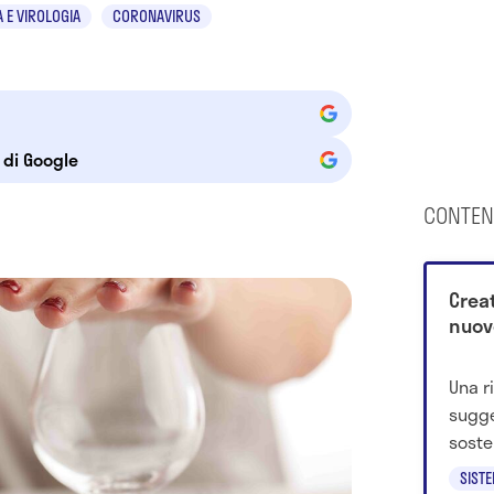
 E VIROLOGIA
CORONAVIRUS
e di Google
CONTEN
Creat
nuov
Una r
sugge
soste
coinv
SIST