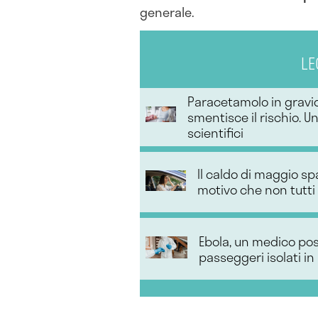
generale.
LE
Paracetamolo in gravid
smentisce il rischio. U
scientifici
Il caldo di maggio spa
motivo che non tutt
Ebola, un medico posi
passeggeri isolati in