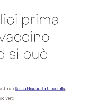
lici prima
 vaccino
d si può
mente da
Dr.ssa Elisabetta Ciccolella
,
Lucivero