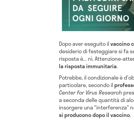
Dopo aver eseguito il
vaccino c
desiderio di festeggiare si fa se
risposta è... nì. Attenzione-atten
la risposta immunitaria
.
Potrebbe, il condizionale è d'ob
particolare, secondo il
p
rofess
Center for Virus Research
press
a seconda delle quantità di al
insorgere una "interferenza" 
si producono dopo il vaccino
.