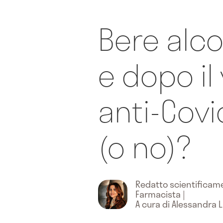
Bere alco
e dopo il
anti-Covi
(o no)?
Redatto scientifica
Farmacista
|
A cura di Alessandra 