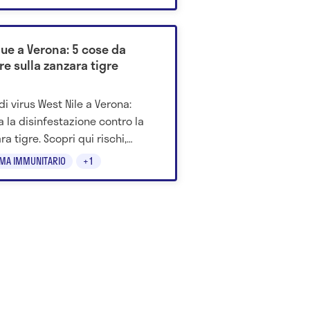
i. Il dato è promettente, ma
a da esperimenti su topi e
le in laboratorio: servono studi
ue a Verona: 5 cose da
i sull’uomo.
e sulla zanzara tigre
di virus West Nile a Verona:
a la disinfestazione contro la
a tigre. Scopri qui rischi,
mi e prevenzione.
EMA IMMUNITARIO
+1