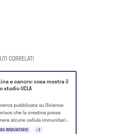
UTI CORRELATI
ina e cancro: cosa mostra il
o studio UCLA
icerca pubblicata su iScience
risce che la creatina possa
nere alcune cellule immunitarie
olte nella risposta contro i
EMA IMMUNITARIO
+2