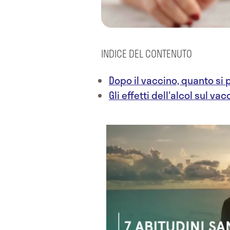
INDICE DEL CONTENUTO
Dopo il vaccino, quanto si 
Gli effetti dell'alcol sul vac