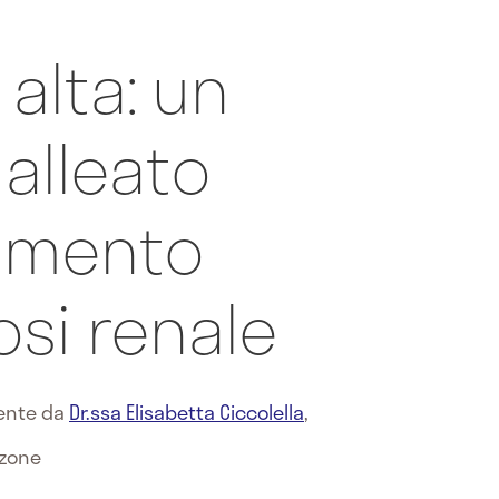
 alta: un
 alleato
tamento
osi renale
mente da
Dr.ssa Elisabetta Ciccolella
,
zzone