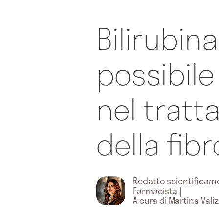
Bilirubina
possibile
nel trat
della fibr
Redatto scientifica
Farmacista
|
A cura di Martina Vali