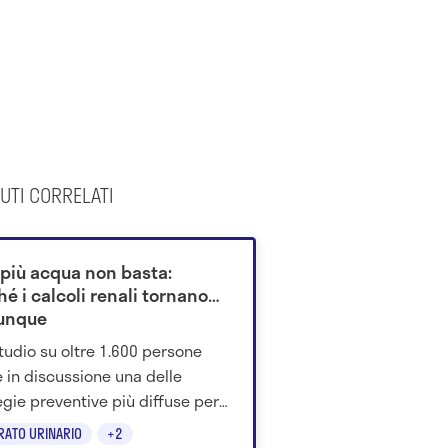
UTI CORRELATI
 più acqua non basta:
é i calcoli renali tornano
unque
tudio su oltre 1.600 persone
 in discussione una delle
egie preventive più diffuse per
nire i calcoli renali, ma funziona
RATO URINARIO
+2