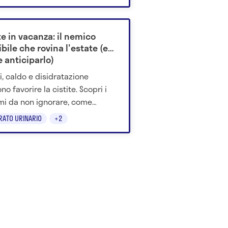
ente? Ecco il parere dello
alista.
te in vacanza: il nemico
ibile che rovina l'estate (e
 anticiparlo)
i, caldo e disidratazione
o favorire la cistite. Scopri i
mi da non ignorare, come
nirla e cosa dice la scienza sul
RATO URINARIO
+2
nosio.