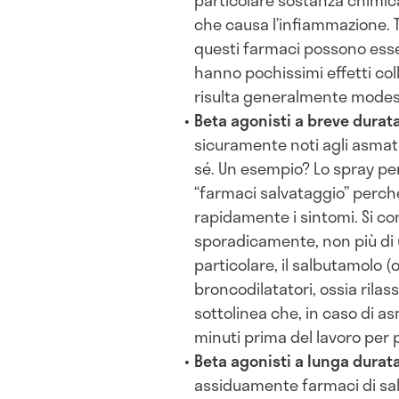
particolare sostanza chimica
che causa l’infiammazione. T
questi farmaci possono esser
hanno pochissimi effetti colla
risulta generalmente modes
Beta agonisti a breve durat
sicuramente noti agli asmat
sé. Un esempio? Lo spray pe
“farmaci salvataggio” perch
rapidamente i sintomi. Si consi
sporadicamente, non più di 
particolare, il salbutamolo (
broncodilatatori, ossia rilass
sottolinea che, in caso di as
minuti prima del lavoro per 
Beta agonisti a lunga durat
assiduamente farmaci di sa