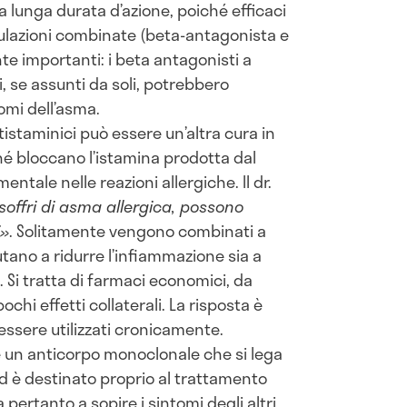
a lunga durata d’azione, poiché efficaci
mulazioni combinate (beta-antagonista e
te importanti: i beta antagonisti a
i, se assunti da soli, potrebbero
omi dell’asma.
istaminici può essere un’altra cura in
hé bloccano l’istamina prodotta dal
tale nelle reazioni allergiche. Il dr.
soffri di asma allergica, possono
i»
. Solitamente vengono combinati a
iutano a ridurre l’infiammazione sia a
o. Si tratta di farmaci economici, da
hi effetti collaterali. La risposta è
ssere utilizzati cronicamente.
 un anticorpo monoclonale che si lega
ed è destinato proprio al trattamento
 pertanto a sopire i sintomi degli altri