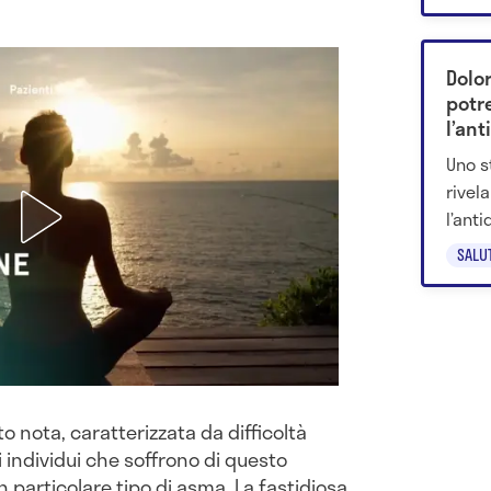
Dolo
potr
l’ant
Uno s
rivel
l’anti
mestr
SALU
perch
megli
 nota, caratterizzata da difficoltà
i individui che soffrono di questo
n particolare tipo di asma. La fastidiosa