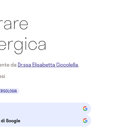
rare
lergica
mente da
Dr.ssa Elisabetta Ciccolella
,
esi
ERGOLOGIA
e di Google