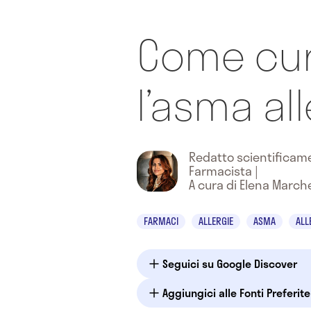
Come cu
l’asma al
Redatto scientifica
Farmacista
|
A cura di Elena March
FARMACI
ALLERGIE
ASMA
ALL
Seguici su Google Discover
Aggiungici alle Fonti Preferit