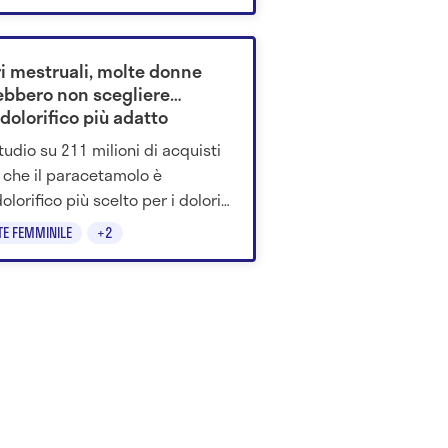
ri mestruali, molte donne
ebbero non scegliere
idolorifico più adatto
tudio su 211 milioni di acquisti
a che il paracetamolo è
dolorifico più scelto per i dolori
uali. Gli esperti spiegano
TE FEMMINILE
+2
é l’ibuprofene può funzionare
o contro i crampi.