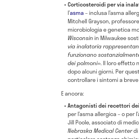
Corticosteroidi per via inala
l’
asma
– inclusa l’asma allergi
Mitchell Grayson, professore
microbiologia e genetica mo
Wisconsin
in Milwaukee sosti
via inalatoria rappresentano
funzionano sostanzialmente
dei polmoni
». Il loro effet
dopo alcuni giorni. Per ques
controllare i sintomi a brev
E ancora:
Antagonisti dei recettori de
per l’asma allergica – o per 
Jill Poole, associato di medi
Nebraska Medical Center
di