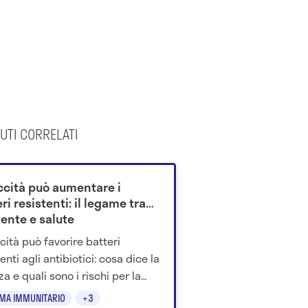
UTI CORRELATI
iccità può aumentare i
ri resistenti: il legame tra
ente e salute
ccità può favorire batteri
enti agli antibiotici: cosa dice la
a e quali sono i rischi per la
e umana.
EMA IMMUNITARIO
+3