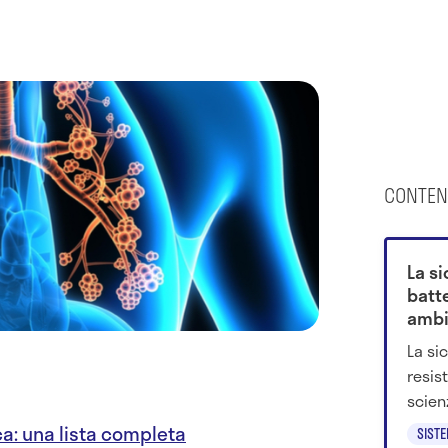
CONTEN
La s
batte
ambi
La si
resist
scienz
salut
ca: una lista completa
SIST