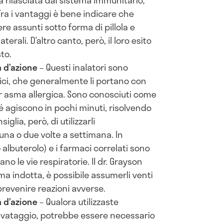
 rilasciata dal sistema immunitario,
ra i vantaggi è bene indicare che
e assunti sotto forma di pillola e
terali. D’altro canto, però, il loro esito
to.
a d’azione
– Questi inalatori sono
ici, che generalmente li portano con
r asma allergica. Sono conosciuti come
é agiscono in pochi minuti, risolvendo
glia, però, di utilizzarli
una o due volte a settimana. In
o albuterolo) e i farmaci correlati sono
ano le vie respiratorie. Il dr. Grayson
ma indotta, è possibile assumerli venti
prevenire reazioni avverse.
a d’azione
– Qualora utilizzaste
lvataggio, potrebbe essere necessario