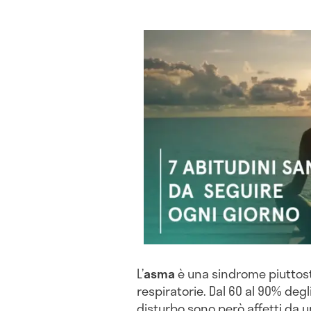
L’
asma
è una sindrome piuttosto
respiratorie. Dal 60 al 90% degl
disturbo sono però affetti da u