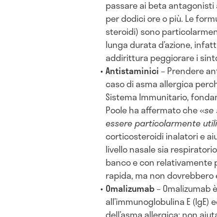
passare ai beta antagonisti 
per dodici ore o più. Le for
steroidi) sono particolarmen
lunga durata d’azione, infatt
addirittura peggiorare i sint
Antistaminici
– Prendere ant
caso di asma allergica perc
Sistema Immunitario, fondamen
Poole ha affermato che «
se 
essere particolarmente util
corticosteroidi inalatori e a
livello nasale sia respiratori
banco e con relativamente poc
rapida, ma non dovrebbero e
Omalizumab
– Omalizumab è
all’immunoglobulina E (IgE) 
dell’asma allergica: non aiuta