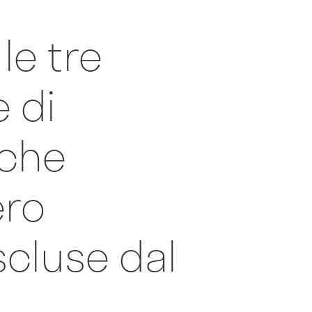
le tre
 di
 che
ero
scluse dal