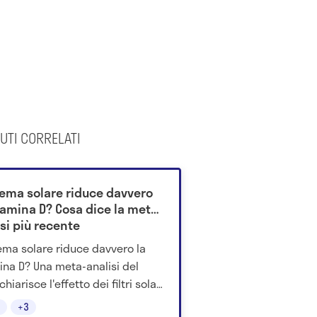
UTI CORRELATI
rema solare riduce davvero
tamina D? Cosa dice la meta-
si più recente
ema solare riduce davvero la
ina D? Una meta-analisi del
hiarisce l'effetto dei filtri solari
a cambia nella pratica.
+3