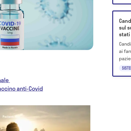
Cand
sul 
stati
Candi
ai fa
pazien
si tr
SIST
nale
accino anti-Covid