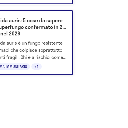
ida auris: 5 cose da sapere
superfungo confermato in 26
 nel 2026
da auris è un fungo resistente
rmaci che colpisce soprattutto
ti fragili. Chi è a rischio, come
asmette e perché preoccupa.
EMA IMMUNITARIO
+1