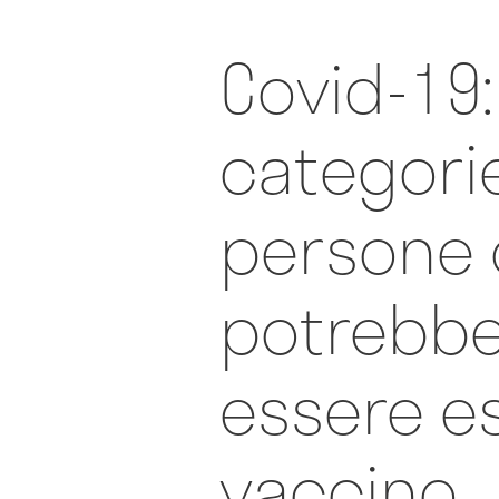
Covid-19: 
categorie
persone
potrebb
essere e
vaccino