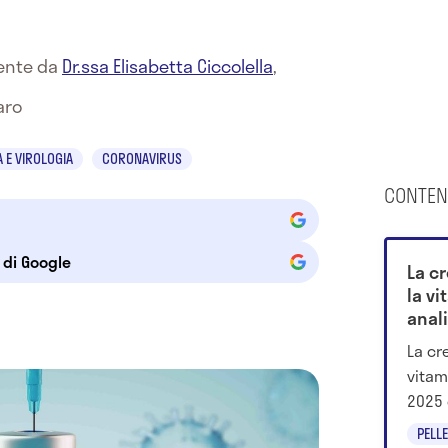
mente da
Dr.ssa Elisabetta Ciccolella
,
aro
 E VIROLOGIA
CORONAVIRUS
CONTEN
e di Google
La c
la vi
anali
La cr
vitam
2025 c
e cos
PELLE