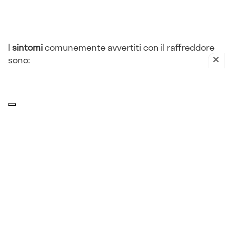
I
sintomi
comunemente avvertiti con il raffreddore
sono:
Rinorrea
Congestione nasale
Starnuti
Tosse
Mal di gola
Raucedine
Mal di testa
Affaticamento
Febbre
Ingrossamento dei
linfonodi
cervicali.