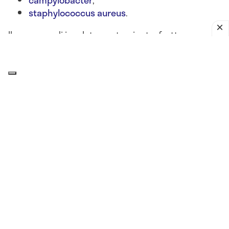
campylobacter
;
staphylococcus aureus
.
Il consumo di insalate contaminate, frutta non
lavata, latticini lasciati fuori frigo o alimenti crudi
può portare a
gastroenteriti batteriche acute
, con
sintomi come
nausea, diarrea, vomito, crampi
addominali e febbre
.