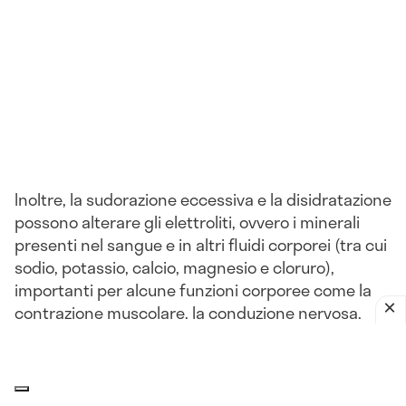
Inoltre, la sudorazione eccessiva e la disidratazione
possono alterare gli elettroliti, ovvero i minerali
presenti nel sangue e in altri fluidi corporei (tra cui
sodio, potassio, calcio, magnesio e cloruro),
importanti per alcune funzioni corporee come la
contrazione muscolare, la conduzione nervosa,
l'idratazione e il bilancio dei fluidi.
Per prevenire gli effetti del caldo eccessivo, è bene
conoscere alcuni accorgimenti:
evitare il sole