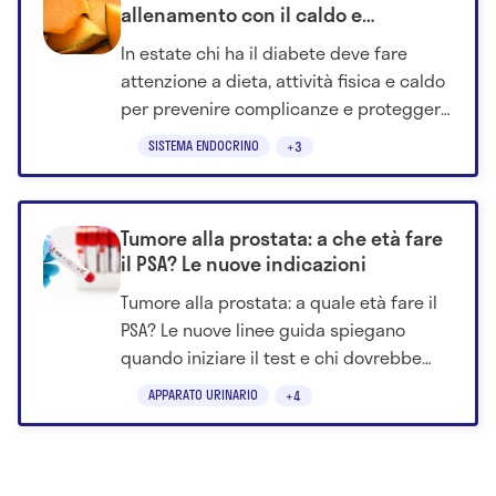
allenamento con il caldo e
neuropatia diabetica
In estate chi ha il diabete deve fare
attenzione a dieta, attività fisica e caldo
per prevenire complicanze e proteggere
il benessere. Scopri come.
SISTEMA ENDOCRINO
+3
Tumore alla prostata: a che età fare
il PSA? Le nuove indicazioni
Tumore alla prostata: a quale età fare il
PSA? Le nuove linee guida spiegano
quando iniziare il test e chi dovrebbe
anticipare i controlli.
APPARATO URINARIO
+4