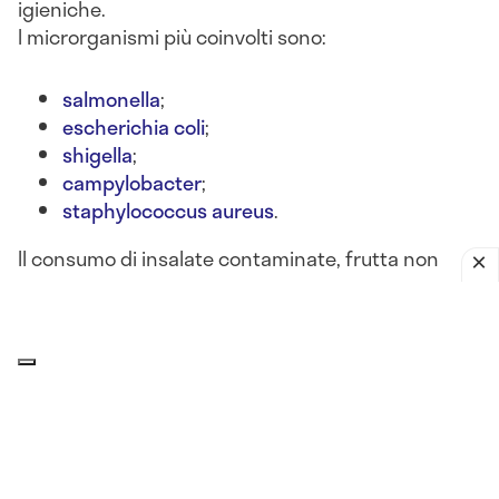
igieniche.
I microrganismi più coinvolti sono:
salmonella
;
escherichia coli
;
shigella
;
campylobacter
;
staphylococcus aureus
.
Il consumo di insalate contaminate, frutta non
lavata, latticini lasciati fuori frigo o alimenti crudi
può portare a
gastroenteriti batteriche acute
, con
sintomi come
nausea, diarrea, vomito, crampi
addominali e febbre
.