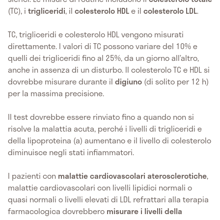
(TC), i
trigliceridi
, il
colesterolo
HDL
e il
colesterolo LDL
.
TC, trigliceridi e colesterolo HDL vengono misurati
direttamente. I valori di TC possono variare del 10% e
quelli dei trigliceridi fino al 25%, da un giorno all’altro,
anche in assenza di un disturbo. Il colesterolo TC e HDL si
dovrebbe misurare durante il
digiuno
(di solito per 12 h)
per la massima precisione.
Il test dovrebbe essere rinviato fino a quando non si
risolve la malattia acuta, perché i livelli di trigliceridi e
della lipoproteina (a) aumentano e il livello di colesterolo
diminuisce negli stati infiammatori.
I pazienti con
malattie cardiovascolari aterosclerotiche
,
malattie cardiovascolari con livelli lipidici normali o
quasi normali o livelli elevati di LDL refrattari alla terapia
farmacologica dovrebbero
misurare i livelli della