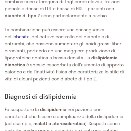
combinazione aterogena di trigliceridi elevati, frazioni
piccole e dense di LDL e bassa di HDL. I pazienti con
diabete di tipo 2
sono particolarmente a rischio.
La combinazione può essere una conseguenza
dell'
obesità
, del cattivo controllo del diabete o di
entrambi, che possono aumentare gli acidi grassi liberi
circolanti, portando ad una maggiore produzione di
lipoproteine ​​epatica a bassa densità. La
dislipidemia
diabetica
è spesso esacerbata dall'aumento di apporto
calorico e dall'inattività fisica che caratterizza lo stile di
vita di alcuni pazienti con diabete di tipo 2.
Diagnosi di dislipidemia
Fa sospettare la
dislipidemia
nei pazienti con
caratteristiche fisiche o complicanze della dislipidemia
(ad esempio,
malattia aterosclerotica
). Sospetti sono i
disturbi lipidici primari quando i pazienti presentano