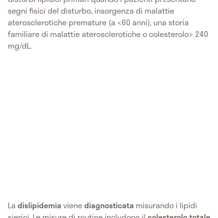
segni fisici del disturbo, insorgenza di malattie
aterosclerotiche premature (a <60 anni), una storia
familiare di malattie aterosclerotiche o colesterolo> 240
mg/dL.
La
dislipidemia
viene
diagnosticata
misurando i lipidi
sierici. Le misure di routine includono il
colesterolo totale