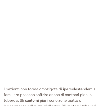
I pazienti con forma omozigote di
ipercolesterolemia
familiare possono soffrire anche di xantomi piani o
tuberosi. Gli
xantomi
piani
sono zone piatte o
leggermente sollevate giallastre. Gli
xantomi
tuberosi