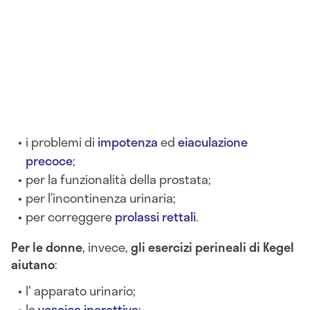
i problemi di
impotenza
ed
eiaculazione
precoce
;
per la funzionalità della prostata;
per l’incontinenza urinaria;
per correggere
prolassi rettali
.
Per le donne
, invece,
gli esercizi perineali di Kegel
aiutano
:
l' apparato urinario;
la
vescica iperattiva
;