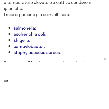
a temperature elevate o a cattive condizioni
igieniche.
I microrganismi più coinvolti sono:
salmonella
;
escherichia coli
;
shigella
;
campylobacter
;
staphylococcus aureus
.
Il consumo di insalate contaminate, frutta non
lavata, latticini lasciati fuori frigo o alimenti crudi
può portare a
gastroenteriti batteriche acute
, con
sintomi come
nausea, diarrea, vomito, crampi
addominali e febbre
.