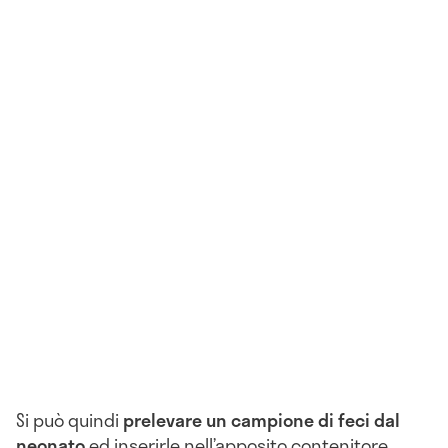
Si può quindi
prelevare un campione di feci dal
neonato
ed inserirle nell’apposito contenitore