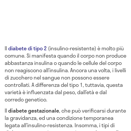
Il
diabete di tipo 2
(insulino-resistente) è molto più
comune. Si manifesta quando il corpo non produce
abbastanza insulina o quando le cellule del corpo
non reagiscono all’insulina. Ancora una volta, i livelli
di zucchero nel sangue non possono essere
controllati. A differenza del tipo 1, tuttavia, questa
varietà è influenzata dal peso, dall’età e dal
corredo genetico.
Il
diabete gestazionale
, che può verificarsi durante
la gravidanza, ed una condizione temporanea
legata all’insulino-resistenza. Insomma, i tipi di