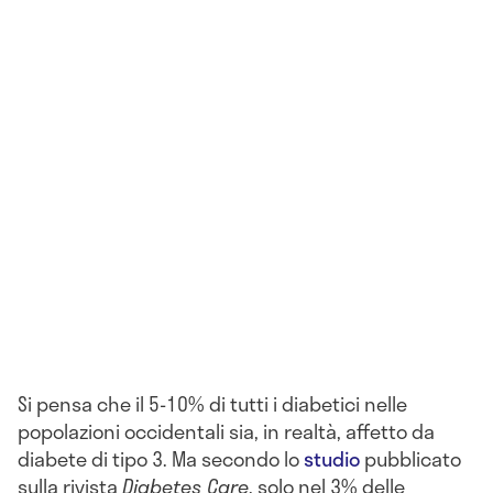
Si pensa che il 5-10% di tutti i diabetici nelle
popolazioni occidentali sia, in realtà, affetto da
diabete di tipo 3. Ma secondo lo
studio
pubblicato
sulla rivista
Diabetes Care
, solo nel 3% delle