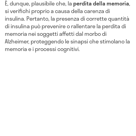
È, dunque, plausibile che, la
perdita della memoria
,
si verifichi proprio a causa della carenza di
insulina. Pertanto, la presenza di corrette quantità
di insulina può prevenire o rallentare la perdita di
memoria nei soggetti affetti dal morbo di
Alzheimer, proteggendo le sinapsi che stimolano la
memoria e i processi cognitivi.