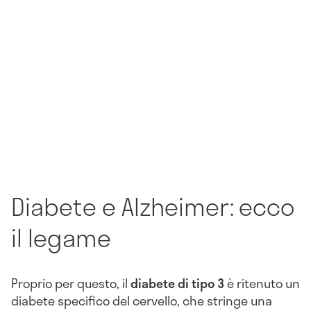
Diabete e Alzheimer: ecco
il legame
Proprio per questo, il
diabete di tipo 3
è ritenuto un
diabete specifico del cervello, che stringe una