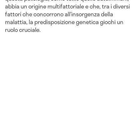
abbia un origine multifattoriale e che, tra i diversi
fattori che concorrono all’insorgenza della
malattia, la predisposizione genetica giochi un
ruolo cruciale.