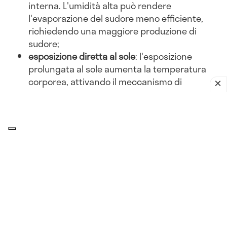
interna. L'umidità alta può rendere
l'evaporazione del sudore meno efficiente,
richiedendo una maggiore produzione di
sudore;
esposizione diretta al sole
: l'esposizione
prolungata al sole aumenta la temperatura
corporea, attivando il meccanismo di
sudorazione per evitare il surriscaldamento;
abbigliamento inadeguato
: indossare abiti
pesanti o non traspiranti può ostacolare la
dissipazione del calore, portando a una
maggiore sudorazione.
Attività fisica
esercizio intenso
: l'attività fisica aumenta la
produzione di calore corporeo. Per dissipare
questo calore, il corpo suda di più, soprattutto