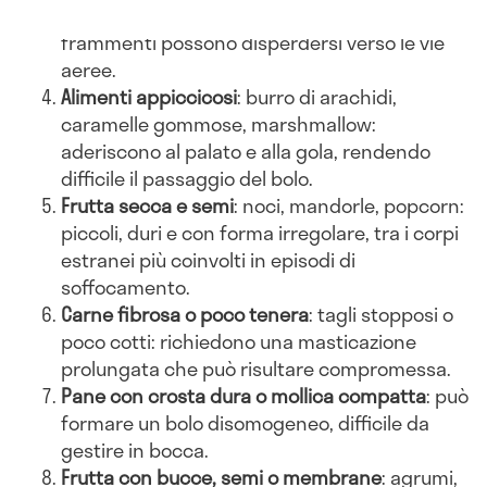
tostato, patatine: si sbriciolano facilmente e i
frammenti possono disperdersi verso le vie
aeree.
Alimenti appiccicosi
: burro di arachidi,
caramelle gommose, marshmallow:
aderiscono al palato e alla gola, rendendo
difficile il passaggio del bolo.
Frutta secca e semi
: noci, mandorle, popcorn:
piccoli, duri e con forma irregolare, tra i corpi
estranei più coinvolti in episodi di
soffocamento.
Carne fibrosa o poco tenera
: tagli stopposi o
poco cotti: richiedono una masticazione
prolungata che può risultare compromessa.
Pane con crosta dura o mollica compatta
: può
formare un bolo disomogeneo, difficile da
gestire in bocca.
Frutta con bucce, semi o membrane
: agrumi,