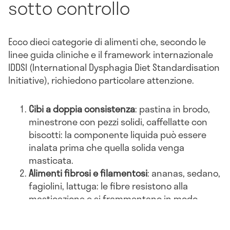
sotto controllo
Ecco dieci categorie di alimenti che, secondo le
linee guida cliniche e il framework internazionale
IDDSI (International Dysphagia Diet Standardisation
Initiative), richiedono particolare attenzione.
Cibi a doppia consistenza
: pastina in brodo,
minestrone con pezzi solidi, caffellatte con
biscotti: la componente liquida può essere
inalata prima che quella solida venga
masticata.
Alimenti fibrosi e filamentosi
: ananas, sedano,
fagiolini, lattuga: le fibre resistono alla
masticazione e si frammentano in modo
irregolare.
Cibi secchi, friabili e croccanti
: crackers, pane