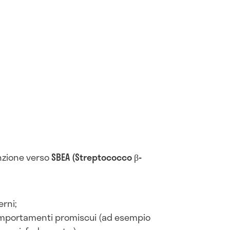
nzione verso
SBEA (Streptococco β-
erni;
comportamenti promiscui (ad esempio