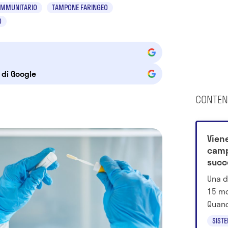
 IMMUNITARIO
TAMPONE FARINGEO
O
e di Google
CONTEN
Vien
camp
succ
Una d
15 mo
Quand
ricon
SIST