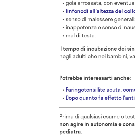
gola arrossata, con eventua
linfonodi all’altezza del col
senso di malessere generali
inappetenza e senso di nau
mal di testa.
Il
t
empo di incubazione dei si
negli adulti che nei bambini, v
Potrebbe interessarti anche:
Faringotonsillite acuta, com
Dopo quanto fa effetto l'ant
Prima di qualsiasi esame o test
non agire in autonomia e consu
pediatra
.