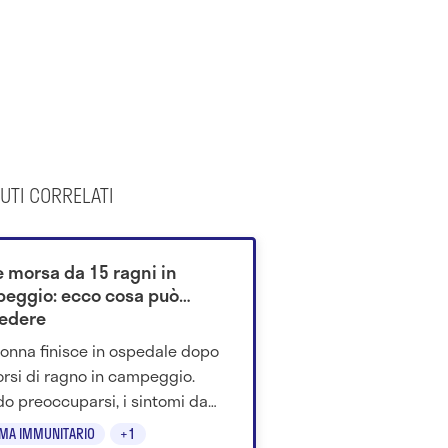
UTI CORRELATI
e morsa da 15 ragni in
eggio: ecco cosa può
edere
onna finisce in ospedale dopo
rsi di ragno in campeggio.
o preoccuparsi, i sintomi da
oscere e cosa fare subito.
EMA IMMUNITARIO
+1