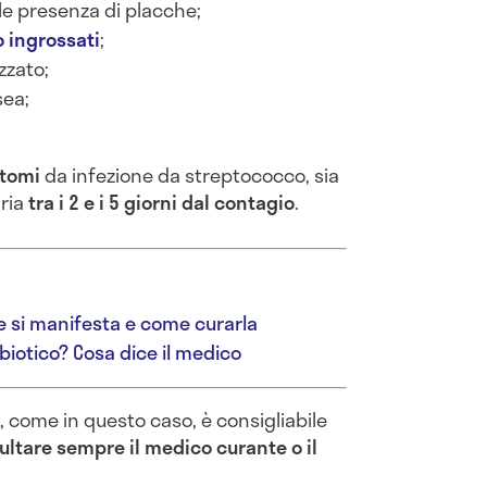
le presenza di placche;
lo ingrossati
;
zzato;
sea;
ntomi
da infezione da streptococco, sia
aria
tra i 2 e i 5 giorni dal contagio
.
e si manifesta e come curarla
ibiotico? Cosa dice il medico
, come in questo caso, è consigliabile
ltare sempre il medico curante o il