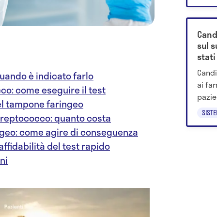
Cand
sul 
stati
Candi
quando è indicato farlo
ai fa
co: come eseguire il test
pazien
del tampone faringeo
si tr
SIST
treptococco: quanto costa
ingeo: come agire di conseguenza
affidabilità del test rapido
ni