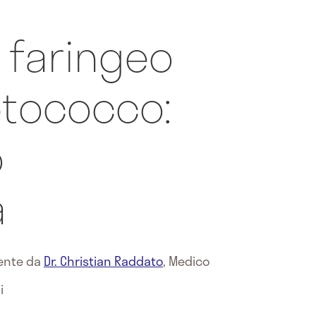
faringeo
ptococco:
o
a
mente da
Dr. Christian Raddato
,
Medico
i