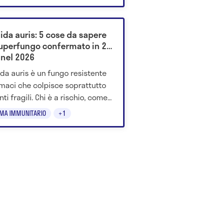
ida auris: 5 cose da sapere
superfungo confermato in 26
 nel 2026
da auris è un fungo resistente
rmaci che colpisce soprattutto
ti fragili. Chi è a rischio, come
asmette e perché preoccupa.
EMA IMMUNITARIO
+1