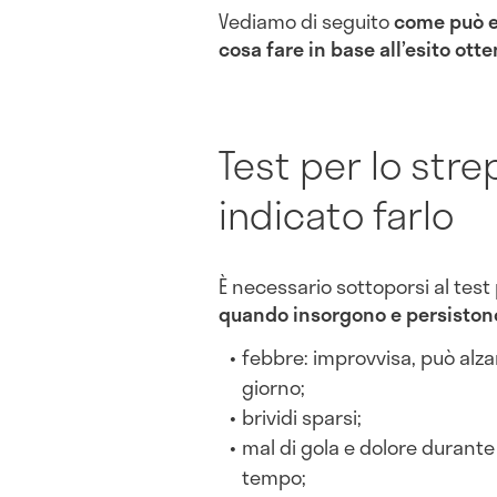
Vediamo di seguito
come può es
c
osa fare in base all’esito ott
Test per lo str
indicato farlo
È necessario sottoporsi al test
quando insorgono e persistono
febbre: improvvisa, può alz
giorno;
brividi sparsi;
mal di gola e dolore durante
tempo;