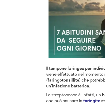
Il
tampone faringeo per indivi
viene effettuato nel momento i
(faringotonsillite)
che potrebbe
un’infezione batterica
.
Lo streptococco è, infatti, un
ba
che può causare la
faringite
st