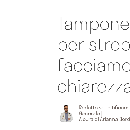
Tampone 
per stre
facciam
chiarezz
Redatto scientifica
Generale
|
A cura di Arianna Bord