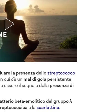
duare la presenza dello
streptococco
n cui c’è un
mal di gola persistente
 essere il segnale della
presenza di
tterio beta-emolitico del gruppo A
reptococcica
e la
scarlattina
.