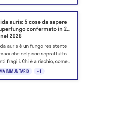
ida auris: 5 cose da sapere
superfungo confermato in 26
 nel 2026
da auris è un fungo resistente
rmaci che colpisce soprattutto
ti fragili. Chi è a rischio, come
asmette e perché preoccupa.
EMA IMMUNITARIO
+1