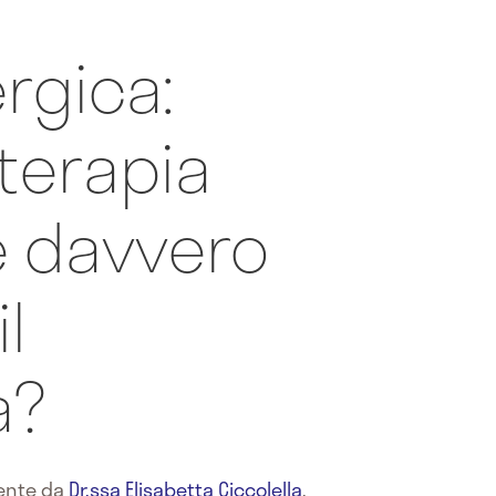
ergica:
terapia
 davvero
il
a?
mente da
Dr.ssa Elisabetta Ciccolella
,