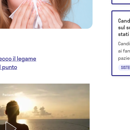
Cand
sul 
stati
Candi
ai fa
pazien
ecco il legame
si tr
l punto
SIST