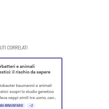
UTI CORRELATI
rbatteri e animali
tici: il rischio da sapere
tobacter baumannii e animali
tici: scopri lo studio genetico
ileva ceppi simili tra uomo, cani,
e cavalli.
EMA IMMUNITARIO
+2