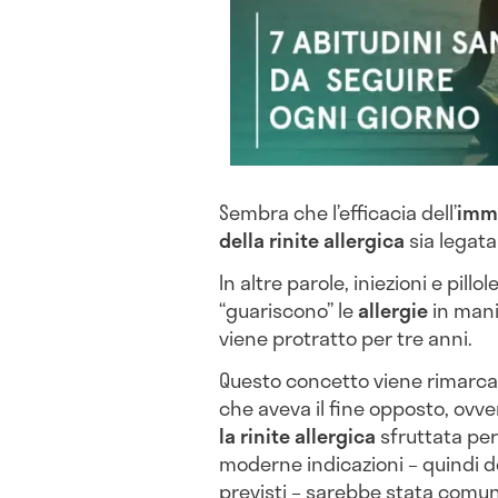
Sembra che l’efficacia dell’
imm
della rinite allergica
sia legata
In altre parole, iniezioni e pillol
“guariscono” le
allergie
in manie
viene protratto per tre anni.
Questo concetto viene rimarcato
che aveva il fine opposto, ovve
la rinite allergica
sfruttata per 
moderne indicazioni – quindi de
previsti – sarebbe stata comu