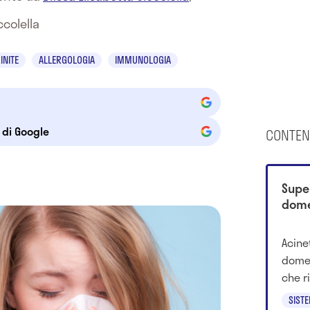
ccolella
INITE
ALLERGOLOGIA
IMMUNOLOGIA
e di Google
CONTEN
Supe
domes
Acine
domes
che r
gatti 
SIST