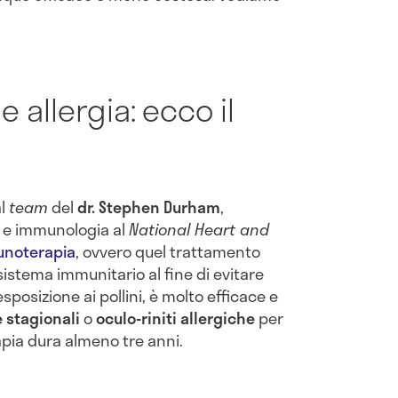
allergia: ecco il
al
team
del
dr. Stephen Durham
,
a e immunologia al
National Heart and
noterapia
, ovvero quel trattamento
sistema immunitario al fine di evitare
esposizione ai pollini, è molto efficace e
e stagionali
o
oculo-riniti allergiche
per
apia dura almeno tre anni.