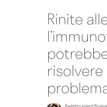
Rinite all
l’immuno
potrebbe
risolvere 
problem
Redatto scientifica