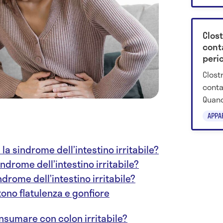
24-48
Clost
cont
peri
Clostr
contag
Quand
può i
APPA
sotto
a sindrome dell’intestino irritabile?
indrome dell’intestino irritabile?
indrome dell’intestino irritabile?
ono flatulenza e gonfiore
nsumare con colon irritabile?