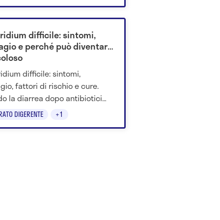
 ore.
ridium difficile: sintomi,
agio e perché può diventare
coloso
idium difficile: sintomi,
io, fattori di rischio e cure.
o la diarrea dopo antibiotici
ndicare un'infezione da non
RATO DIGERENTE
+1
valutare.