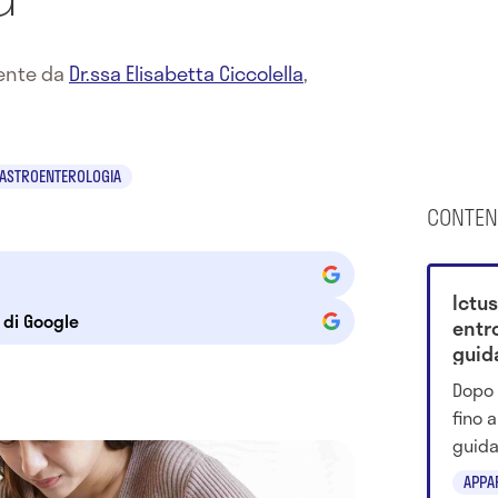
mente da
Dr.ssa Elisabetta Ciccolella
,
ASTROENTEROLOGIA
CONTEN
Ictus
e di Google
entro
guida
Dopo 
fino a
guida
scree
APPA