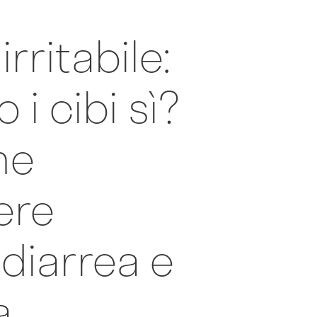
irritabile:
 i cibi sì?
me
ere
 diarrea e
a