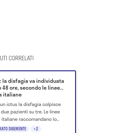
UTI CORRELATI
: la disfagia va individuata
 48 ore, secondo le linee
 italiane
un ictus la disfagia colpisce
 due pazienti su tre. Le linee
 italiane raccomandano lo
ning della deglutizione entro
RATO DIGERENTE
+2