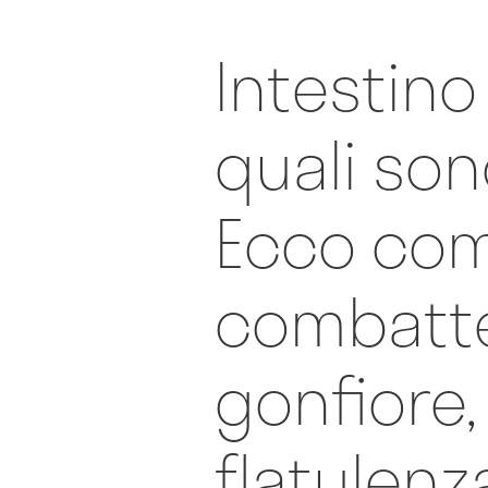
Intestino 
quali sono
Ecco co
combatt
gonfiore,
flatulenz