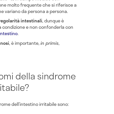
one molto frequente che si riferisce a
e variano da persona a persona.
regolarità intestinali
, dunque è
a condizione e non confonderla con
intestino
.
gnosi
, è importante,
in primis
,
tomi della sindrome
ritabile?
rome dell’intestino irritabile sono: