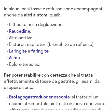
In alcuni casi tosse e reflusso sono accompagnati
anche da
altri sintomi
quali:
Difficoltà nella deglutizione.
Raucedine
.
Alito cattivo.
Disturbi respiratori (bronchite da reflusso).
Laringite
e
faringite
.
Asma
.
Dolore toracico.
Per
poter stabilire con certezza
che si tratta
effettivamente di tosse da gastrite, gli esami da
eseguire sono:
Esofagogastroduodenoscopia
: si tratta di un
esame strumentale piuttosto invasivo che viene
effettuato introducendo un sondino munito di