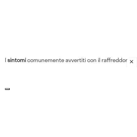
I
sintomi
comunemente avvertiti con il raffreddore
sono:
Rinorrea
Congestione nasale
Starnuti
Tosse
Mal di gola
Raucedine
Mal di testa