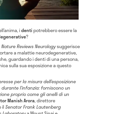
ll’anima, i
denti
potrebbero essere la
egenerative
?
u
Nature Reviews Neurology
suggerisce
 portare a malattie neurodegenerative,
 che, guardando i denti di una persona,
ica sulla sua esposizione a questo
teresse per la misura dell’esposizione
e durante l’infanzia: forniscono un
ione proprio come gli anelli di un
tor Manish Arora
, direttore
 il
Senator Frank Lautenberg
s Laboratory
a Mount Sinai e