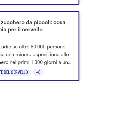
 zucchero da piccoli: cosa
a per il cervello
tudio su oltre 60.000 persone
ia una minore esposizione allo
ero nei primi 1.000 giorni a un
io più basso di Alzheimer,
TE DEL CERVELLO
+6
za, depressione e ansia.