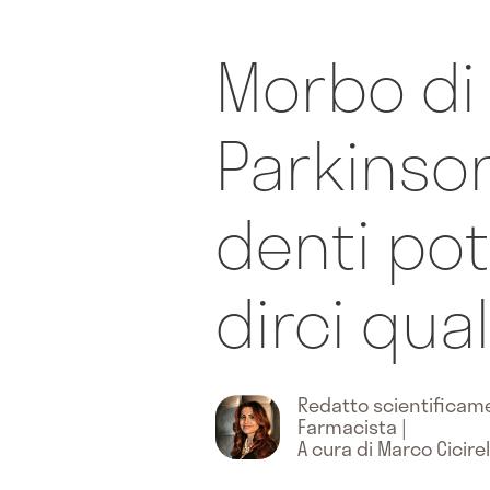
Morbo di
Parkinson
denti po
dirci qua
Redatto scientifica
Farmacista
|
A cura di Marco Cicirel