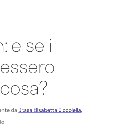
: e se i
tessero
lcosa?
mente da
Dr.ssa Elisabetta Ciccolella
,
lo