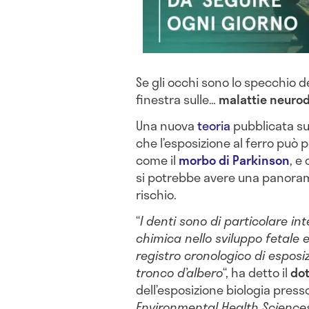
Se gli occhi sono lo specchio de
finestra sulle…
malattie
neurod
Una nuova
teoria
pubblicata s
che l’esposizione al ferro può
come il
morbo di Parkinson
, e
si potrebbe avere una panoram
rischio.
“
I denti sono di particolare in
chimica nello sviluppo fetale 
registro cronologico di esposiz
tronco d’albero
“, ha detto il
dot
dell’esposizione biologia presso
Environmental Health Science