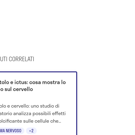
UTI CORRELATI
itolo e ictus: cosa mostra lo
o sul cervello
tolo e cervello: uno studio di
torio analizza possibili effetti
olcificante sulle cellule che
ggono i vasi cerebrali.
EMA NERVOSO
+2