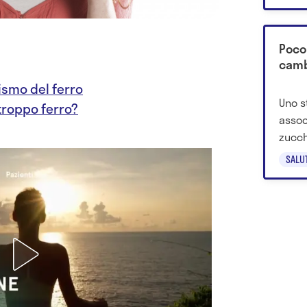
Poco
cambi
ismo del ferro
Uno s
troppo ferro?
assoc
zucch
risch
SALU
demen