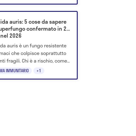
ida auris: 5 cose da sapere
superfungo confermato in 26
 nel 2026
da auris è un fungo resistente
rmaci che colpisce soprattutto
ti fragili. Chi è a rischio, come
asmette e perché preoccupa.
EMA IMMUNITARIO
+1