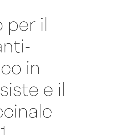
 per il
nti-
co in
iste e il
ccinale
21