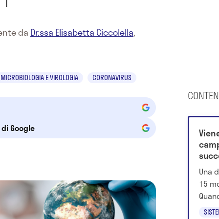
mente da
Dr.ssa Elisabetta Ciccolella
,
MICROBIOLOGIA E VIROLOGIA
CORONAVIRUS
CONTEN
e di Google
Vien
camp
succ
Una d
15 mo
Quand
ricon
SIST