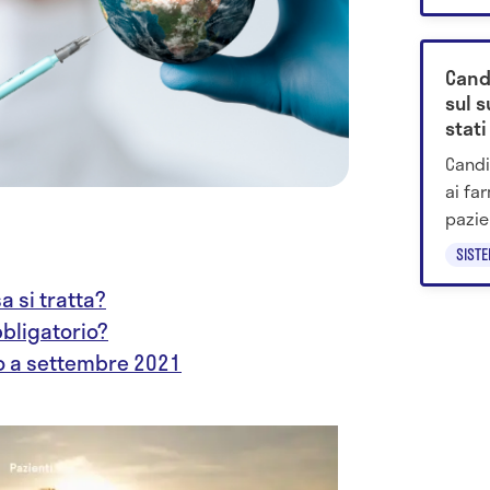
Cand
sul 
stati
Candi
ai fa
pazien
si tr
SIST
a si tratta?
bbligatorio?
o a settembre 2021