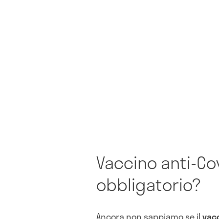
Vaccino anti-Cov
obbligatorio?
Ancora non sappiamo se il
vacc