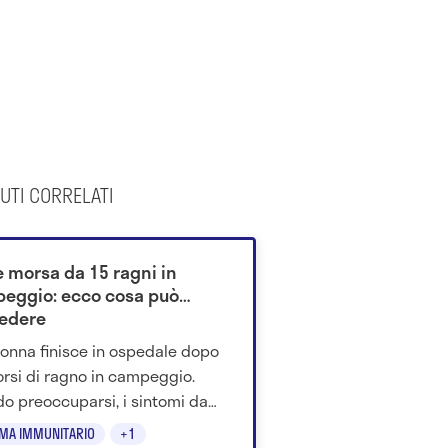
UTI CORRELATI
e morsa da 15 ragni in
eggio: ecco cosa può
edere
onna finisce in ospedale dopo
rsi di ragno in campeggio.
o preoccuparsi, i sintomi da
oscere e cosa fare subito.
EMA IMMUNITARIO
+1