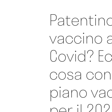
Patentino
vaccino a
Covid? Ec
cosa cons
piano va
per il 20