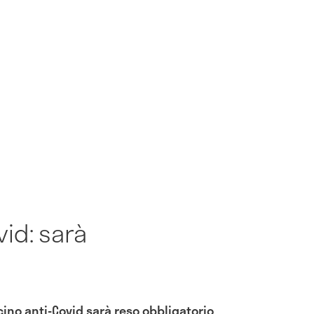
id: sarà
ino anti-Covid sarà reso obbligatorio