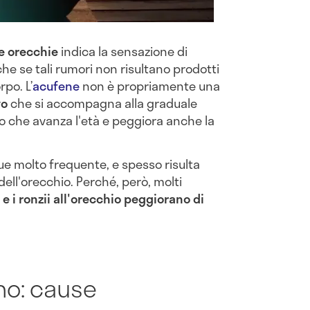
le orecchie
indica la sensazione di
nche se tali rumori non risultano prodotti
rpo. L’
acufene
non è propriamente una
vo
che si accompagna alla graduale
o che avanza l'età e peggiora anche la
ue molto frequente, e spesso risulta
ell'orecchio. Perché, però, molti
i e i ronzii all'orecchio peggiorano di
no: cause