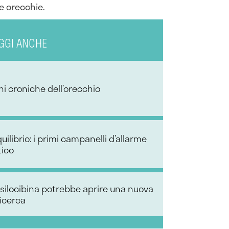
le orecchie.
GGI ANCHE
oni croniche dell’orecchio
quilibrio: i primi campanelli d’allarme
tico
psilocibina potrebbe aprire una nuova
ricerca