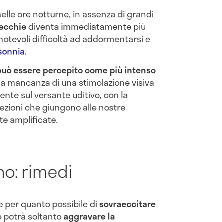
nelle ore notturne, in assenza di grandi
recchie
diventa immediatamente più
otevoli difficoltà ad addormentarsi e
sonnia
.
uò essere percepito come più intenso
, la mancanza di una stimolazione visiva
nte sul versante uditivo, con la
ezioni che giungono alle nostre
e amplificate.
o: rimedi
e per quanto possibile di
sovraeccitare
o potrà soltanto
aggravare la