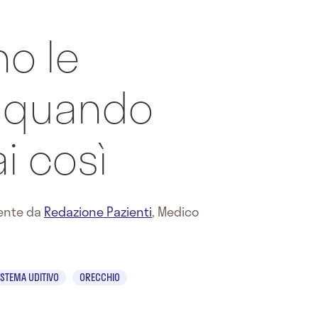
no le
 quando
i così
mente da
Redazione Pazienti
,
Medico
ISTEMA UDITIVO
ORECCHIO