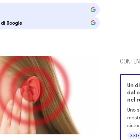
e di Google
CONTEN
Un d
dal c
nel 
Uno s
mostr
siste
cereb
SISTE