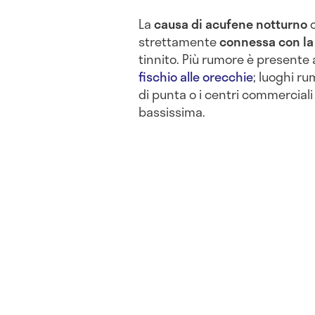
La
causa di
acufene notturno
o
strettamente
connessa con la
tinnito. Più rumore è presente 
fischio alle orecchie
; luoghi ru
di punta o i centri commerciali
bassissima.