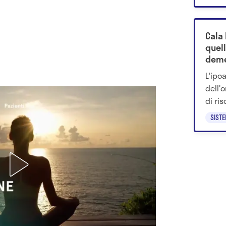
cui u
l’att
reale.
Cala 
quel
deme
L'ipo
dell'
di ri
demen
SISTE
recen