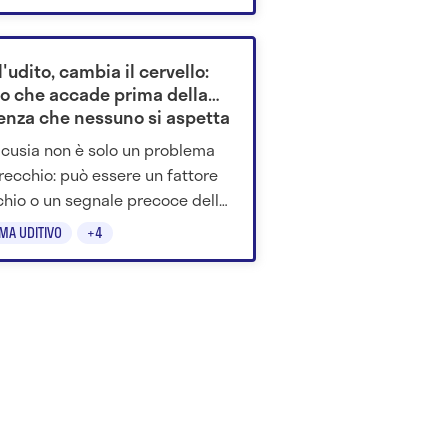
na persona sta concentrando
enzione e amplificarla in tempo
 I dettagli.
l'udito, cambia il cervello:
lo che accade prima della
nza che nessuno si aspetta
acusia non è solo un problema
orecchio: può essere un fattore
schio o un segnale precoce della
za. Cosa rivelano gli studi più
MA UDITIVO
+4
ti.