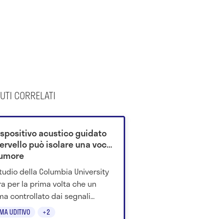
UTI CORRELATI
ispositivo acustico guidato
ervello può isolare una voce
rumore
tudio della Columbia University
a per la prima volta che un
ma controllato dai segnali
rali può riconoscere la voce su
MA UDITIVO
+2