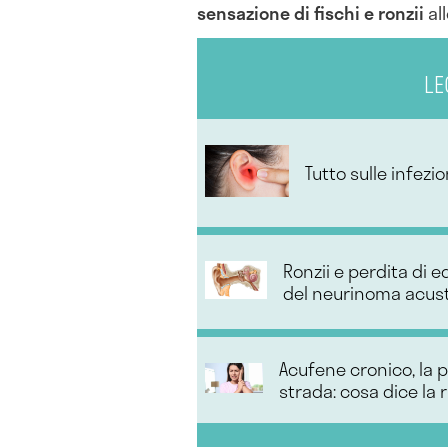
sensazione di fischi e ronzii
al
LE
Tutto sulle infezi
Ronzii e perdita di e
del neurinoma acus
Acufene cronico, la 
strada: cosa dice la 