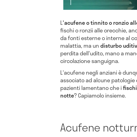
L
'acufene o tinnito o ronzio al
fischi o ronzii alle orecchie, a
da fonti esterne o interne al co
malattia, ma un
disturbo uditi
perdita dell'udito, mano a man
circolazione sanguigna.
L'acufene negli anziani è dunq
associato ad alcune patologie d
pazienti lamentano che i
fisch
notte
? Capiamolo insieme.
Acufene nottur