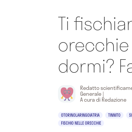
Ti fischia
orecchie
dormi? Fa
Redatto scientifica
Generale
|
A cura di Redazione
OTORINOLARINGOIATRIA
TINNITO
S
FISCHIO NELLE ORECCHIE