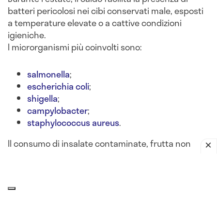
batteri pericolosi nei cibi conservati male, esposti
a temperature elevate o a cattive condizioni
igieniche.
I microrganismi più coinvolti sono:
salmonella
;
escherichia coli
;
shigella
;
campylobacter
;
staphylococcus aureus
.
Il consumo di insalate contaminate, frutta non
lavata, latticini lasciati fuori frigo o alimenti crudi
può portare a
gastroenteriti batteriche acute
, con
sintomi come
nausea, diarrea, vomito, crampi
addominali e febbre
.