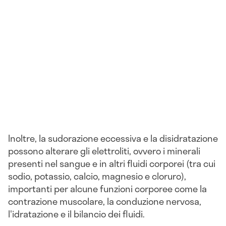
Inoltre, la sudorazione eccessiva e la disidratazione
possono alterare gli elettroliti, ovvero i minerali
presenti nel sangue e in altri fluidi corporei (tra cui
sodio, potassio, calcio, magnesio e cloruro),
importanti per alcune funzioni corporee come la
contrazione muscolare, la conduzione nervosa,
l'idratazione e il bilancio dei fluidi.