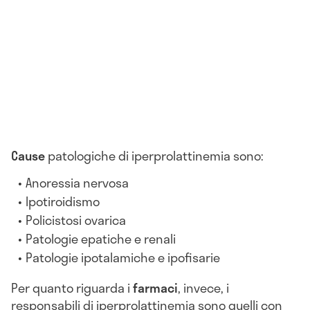
Cause
patologiche di iperprolattinemia sono:
Anoressia nervosa
Ipotiroidismo
Policistosi ovarica
Patologie epatiche e renali
Patologie ipotalamiche e ipofisarie
Per quanto riguarda i
farmaci
, invece, i
responsabili di iperprolattinemia sono quelli con