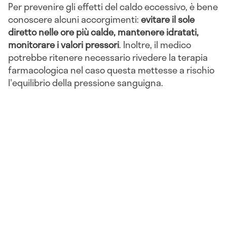
Per prevenire gli effetti del caldo eccessivo, è bene
conoscere alcuni accorgimenti:
evitare il sole
diretto nelle ore più calde, mantenere idratati,
monitorare i valori pressori
. Inoltre, il medico
potrebbe ritenere necessario rivedere la terapia
farmacologica nel caso questa mettesse a rischio
l'equilibrio della pressione sanguigna.