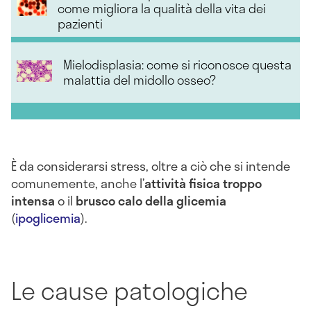
come migliora la qualità della vita dei
pazienti
Mielodisplasia: come si riconosce questa
malattia del midollo osseo?
È da considerarsi stress, oltre a ciò che si intende
comunemente, anche l’
attività fisica troppo
intensa
o il
brusco calo della glicemia
(
ipoglicemia
).
Le cause patologiche