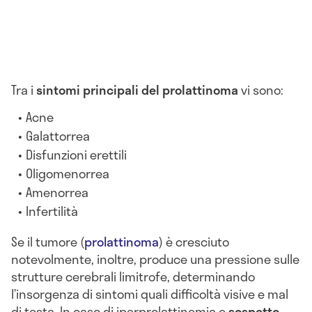
Tra i
sintomi principali del prolattinoma
vi sono:
Acne
Galattorrea
Disfunzioni erettili
Oligomenorrea
Amenorrea
Infertilità
Se il tumore (
prolattinoma
) è cresciuto
notevolmente, inoltre, produce una pressione sulle
strutture cerebrali limitrofe, determinando
l’insorgenza di sintomi quali difficoltà visive e mal
di testa. In caso di iperprolattinemia e
sospetto