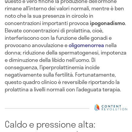
Questo è vero finché la produzione dell’ormone
rimane all’interno dei valori normali, mentre è ben
noto che la sua presenza in circolo in
concentrazioni importanti provoca
ipogonadismo
.
Elevate concentrazioni di prolattina, cioè,
interferiscono con la funzione delle gonadi e
provocano anovulazione e
oligomenorrea
nella
donna; riduzione della spermatogenesi, impotenza
e diminuzione della libido nell’uomo. Di
conseguenza, l’iperprolattinemia incide
negativamente sulla fertilità. Fortunatamente,
questo quadro clinico è reversibile riportando la
prolattina a livelli normali con l’adeguata terapia.
Caldo e pressione alta: