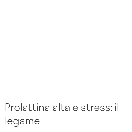
Prolattina alta e stress: il
legame