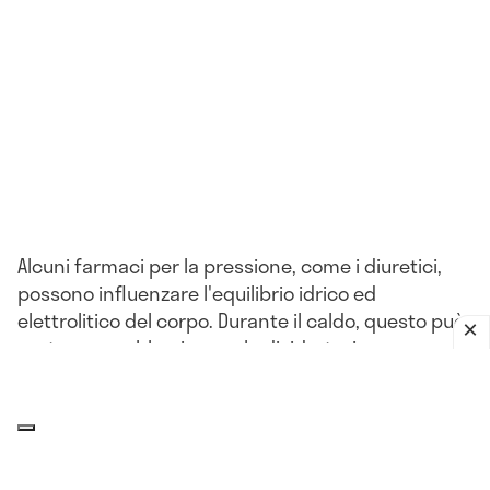
Alcuni farmaci per la pressione, come i diuretici,
possono influenzare l'equilibrio idrico ed
elettrolitico del corpo. Durante il caldo, questo può
portare a problemi come la disidratazione o
l'ipotensione.
L'impatto del clima sulla pressione
arteriosa: che relazione c'è?