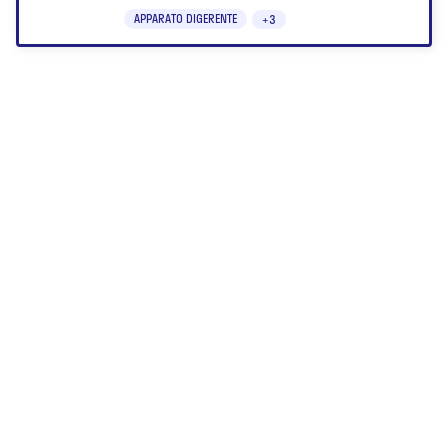
e disidratazione.
APPARATO DIGERENTE
+3