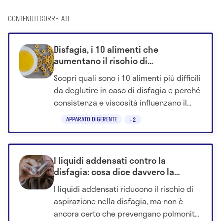
CONTENUTI CORRELATI
Disfagia, i 10 alimenti che
aumentano il rischio di
soffocamento (e perché in pochi lo
Scopri quali sono i 10 alimenti più difficili
sanno)
da deglutire in caso di disfagia e perché
consistenza e viscosità influenzano il
rischio di soffocamento.
APPARATO DIGERENTE
+2
I liquidi addensati contro la
disfagia: cosa dice davvero la
ricerca
I liquidi addensati riducono il rischio di
aspirazione nella disfagia, ma non è
ancora certo che prevengano polmonite