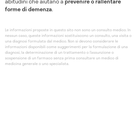
abitudini che aiutano a
prevenire o rallentare
forme di demenza
.
Le informazioni proposte in questo sito non sono un consulto medico. In
nessun caso, queste informazioni sostituiscono un consulto, una visita o
una diagnosi formulata dal medico. Non si devono considerare le
informazioni disponibili come suggerimenti per la formulazione di una
diagnosi, la determinazione di un trattamento o l’assunzione o
sospensione di un farmaco senza prima consultare un medico di
medicina generale o uno specialista.