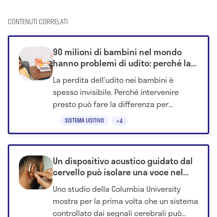
CONTENUTI CORRELATI
90 milioni di bambini nel mondo
hanno problemi di udito: perché la
diagnosi precoce è fondamentale
La perdita dell’udito nei bambini è
spesso invisibile. Perché intervenire
presto può fare la differenza per
apprendimento e futuro.
SISTEMA UDITIVO
+4
Un dispositivo acustico guidato dal
cervello può isolare una voce nel
rumore
Uno studio della Columbia University
mostra per la prima volta che un sistema
controllato dai segnali cerebrali può