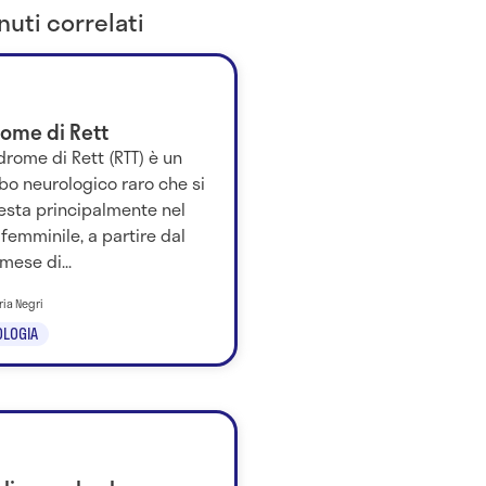
uti correlati
rome di Rett
drome di Rett (RTT) è un
bo neurologico raro che si
esta principalmente nel
femminile, a partire dal
mese di...
ria Negri
LOGIA