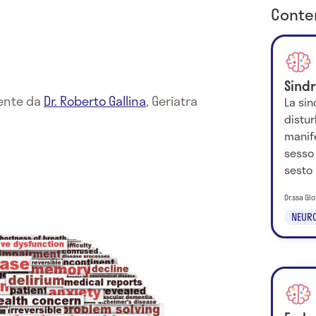
Conten
Sind
mente da
Dr. Roberto Gallina
,
Geriatra
La sin
distur
manif
sesso 
sesto 
Dr.ssa Glo
NEURO