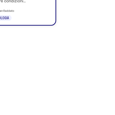
re condizioni...
tian Raddato
LOGIA