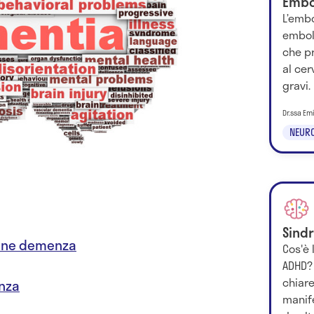
Embo
L’embo
embol
che p
al ce
gravi.
Dr.ssa Em
NEURO
Sind
rmine demenza
Cos'è 
ADHD?
chiare
enza
manif