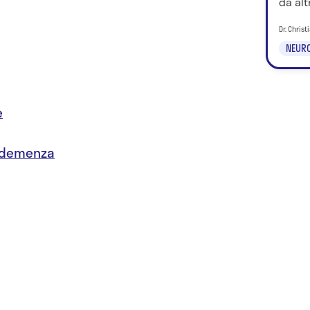
da alt
Dr. Chris
NEURO
e
a demenza