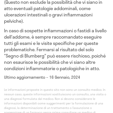
(Questo non esclude la possibilità che vi siano in
atto eventuali patologie addominali, come
ulcerazioni intestinali o gravi infiammazioni
pelviche).
In caso di sospette infiammazioni o fastidi a livello
dell'addome, è sempre raccomandato eseguire
tutti gli esami e le visite specifiche per queste
problematiche. Fermarsi al risultato del solo
"Segno di Blumberg" può essere rischioso, poiché
non esaurisce le possibilità che vi siano altre
condizioni infiammatorie o patologiche in atto.
Ultimo aggiornamento – 16 Gennaio, 2024
Le informazioni proposte in questo sito non sono un consulto medico. In
nessun caso, queste informazioni sostituiscono un consulto, una visita o
una diagnosi formulata dal medico. Non si devono considerare le
informazioni disponibili come suggerimenti per la formulazione di una
diagnosi, la determinazione di un trattamento o l’assunzione o
sospensione di un farmaco senza prima consultare un medico di