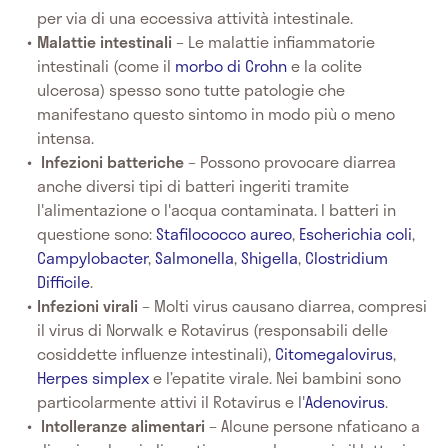
per via di una eccessiva attività intestinale.
Malattie intestinali
– Le malattie infiammatorie
intestinali (come il
morbo di Crohn
e la colite
ulcerosa) spesso sono tutte patologie che
manifestano questo sintomo in modo più o meno
intensa.
Infezioni batteriche
– Possono provocare diarrea
anche diversi tipi di batteri ingeriti tramite
l'alimentazione o l'acqua contaminata. I batteri in
questione sono:
Stafilococco aureo
,
Escherichia coli
,
Campylobacter
,
Salmonella
,
Shigella
,
Clostridium
Difficile
.
Infezioni virali
– Molti virus causano diarrea, compresi
il virus di Norwalk e Rotavirus (responsabili delle
cosiddette influenze intestinali),
Citomegalovirus
,
Herpes simplex
e l’epatite virale. Nei bambini sono
particolarmente attivi il Rotavirus e l'
Adenovirus
.
Intolleranze alimentari
– Alcune persone nfaticano a