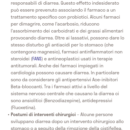
responsabili di diarrea. Questo effetto indesiderato
può essere prevenuto associando il farmaco a un
trattamento specifico con probiotici. Alcuni farmaci
per dimagrire, come l'acarbosio, riducono
l'assorbimento dei carboidrati e dei grassi alimentari
provocando diarrea. Oltre ai lassativi, possono dare lo
stesso disturbo gli antiacidi per lo stomaco (che
contengono magnesio), farmaci antinfiammatori non
steroidei (
FANS
) e antineoplastici usati in terapie
antitumorali. Anche dei farmaci impiegati in
cardiologia possono causare diarrea. In particolare
sono da considerare gli antipertensivi Ace-inibitori
Beta-bloccanti. Tra i farmaci attivi a livello del
sistema nervoso centrale che causano la diarrea ci
sono ansiolitici (Benzodiazepine), antidepressivi
(Fluoxetina).
Postumi di interventi chirurgici
– Alcune persone
sviluppano diarrea dopo un intervento chirurgico allo
stomaco o a seguito della rimozione della cistifellea.