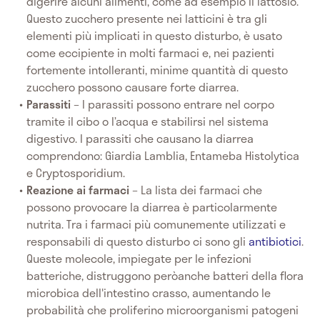
digerire alcuni alimenti, come ad esempio il lattosio.
Questo zucchero presente nei latticini è tra gli
elementi più implicati in questo disturbo, è usato
come eccipiente in molti farmaci e, nei pazienti
fortemente intolleranti, minime quantità di questo
zucchero possono causare forte diarrea.
Parassiti
– I parassiti possono entrare nel corpo
tramite il cibo o l’acqua e stabilirsi nel sistema
digestivo. I parassiti che causano la diarrea
comprendono: Giardia Lamblia, Entameba Histolytica
e Cryptosporidium.
Reazione ai farmaci
– La lista dei farmaci che
possono provocare la diarrea è particolarmente
nutrita. Tra i farmaci più comunemente utilizzati e
responsabili di questo disturbo ci sono gli
antibiotici
.
Queste molecole, impiegate per le infezioni
batteriche, distruggono peròanche batteri della flora
microbica dell'intestino crasso, aumentando le
probabilità che proliferino microorganismi patogeni