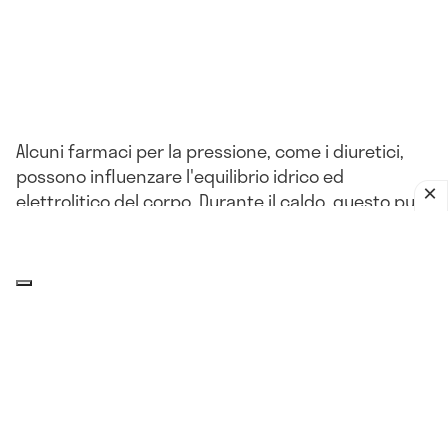
Alcuni farmaci per la pressione, come i diuretici,
possono influenzare l'equilibrio idrico ed
elettrolitico del corpo. Durante il caldo, questo può
portare a problemi come la disidratazione o
l'ipotensione.
L'impatto del clima sulla pressione
arteriosa: che relazione c'è?
Il corpo, compresi i
vasi sanguigni
, può reagire a
improvvisi cambiamenti di umidità, pressione
atmosferica, più o meno nello stesso modo in cui