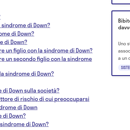
nuovo
?
Bibit
a sindrome di Down?
davv
drome di Down?
e di Down?
Uno s
ere un figlio con la sindrome di Down?
assoc
a un 
ere un secondo figlio con la sindrome
senza
SIST
la sindrome di Down?
 di Down sulla società?
attore di rischio di cui preoccuparsi
ndrome di Down
me di Down?
la sindrome di Down?