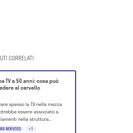
UTI CORRELATI
pa TV a 50 anni: cosa può
edere al cervello
are spesso la TV nella mezza
otrebbe essere associato a
amenti nella struttura
rale anni dopo, secondo un
EMA NERVOSO
+1