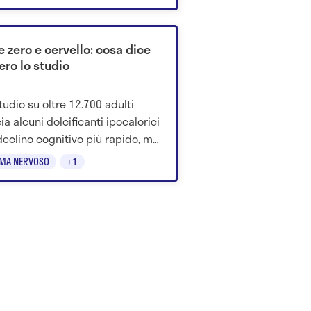
 studio.
e zero e cervello: cosa dice
ero lo studio
tudio su oltre 12.700 adulti
ia alcuni dolcificanti ipocalorici
declino cognitivo più rapido, ma
 dimostrare un legame causale.
EMA NERVOSO
+1