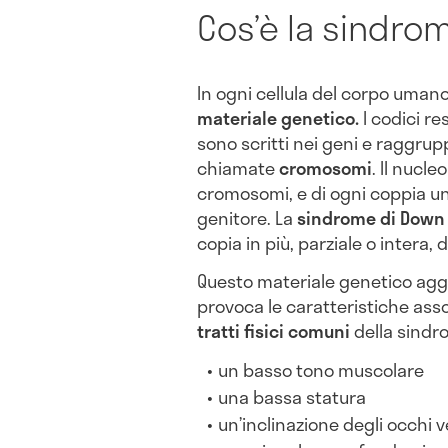
Cos’è la sindro
In ogni cellula del corpo umano 
materiale genetico.
I codici res
sono scritti nei geni e raggrup
chiamate
cromosomi
. Il nucle
cromosomi, e di ogni coppia un
genitore. La
sindrome
di
Down
copia in più, parziale o intera
Questo materiale genetico aggiu
provoca le caratteristiche asso
tratti fisici comuni
della sindr
un basso tono muscolare
una bassa statura
un’inclinazione degli occhi ve