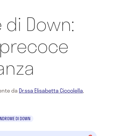
 di Down:
 precoce
danza
mente da
Dr.ssa Elisabetta Ciccolella
,
INDROME DI DOWN