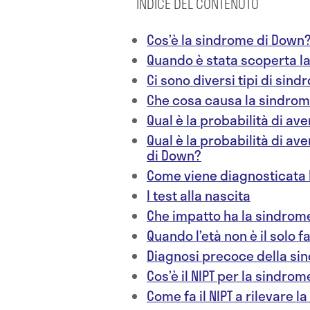
INDICE DEL CONTENUTO
Cos’è la sindrome di Down
Quando è stata scoperta l
Ci sono diversi tipi di sin
Che cosa causa la sindrom
Qual è la probabilità di av
Qual è la probabilità di av
di Down?
Come viene diagnosticata 
I test alla nascita
Che impatto ha la sindrome
Quando l’età non è il solo f
Diagnosi precoce della si
Cos’è il NIPT per la sindro
Come fa il NIPT a rilevare 