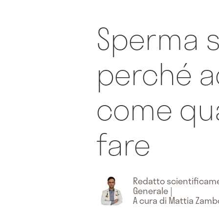
Sperma s
perché a
come qua
fare
Redatto scientifica
Generale
|
A cura di Mattia Zamb