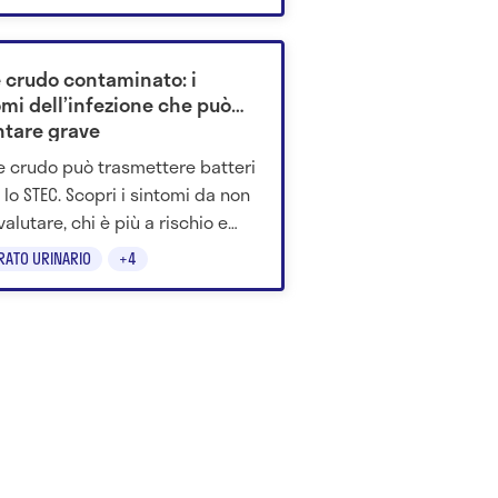
ssioni neurali nei neo-padri.
e crudo contaminato: i
omi dell’infezione che può
ntare grave
tte crudo può trasmettere batteri
lo STEC. Scopri i sintomi da non
alutare, chi è più a rischio e
prevenire la sindrome
RATO URINARIO
+4
tico-uremica.