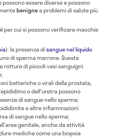
e possono essere diverse e possono
vamente
benigne
a problemi di salute più
vi
per cui si possono verificare macchie
ia
): la presenza di
sangue nel liquido
mune di sperma marrone. Questa
 rottura di piccoli vasi sanguigni
e;
zioni batteriche o virali della prostata,
l'epididimo o dell'uretra possono
esenza di sangue nello sperma;
epididimite e altre infiammazioni
rsa di sangue nello sperma;
ll'area genitale, anche da attività
edure mediche come una biopsia