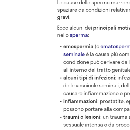
Le cause dello sperma marron
spaziare da condizioni relati
gravi
.
Ecco alcuni dei
principali moti
nello
sperma
:
emospermia
(o
ematosperm
seminale
è la causa più co
condizione può derivare dalla
all'interno del tratto genital
alcuni tipi di infezioni
: infe
delle vescicole seminali, del
causare infiammazione e pr
infiammazioni
: prostatite, 
possono portare alla compa
traumi o lesioni
: un trauma a
sessuale intensa o da proc