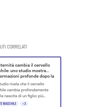
UTI CORRELATI
ternità cambia il cervello
hile: uno studio mostra
formazioni profonde dopo la
ta di un figlio
tudio rivela che il cervello
hile cambia profondamente
a nascita di un figlio: più
ia, attenzione e nuove
TE MASCHILE
+3