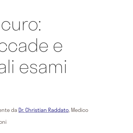
curo:
ccade e
li esami
mente da
Dr. Christian Raddato
,
Medico
oni