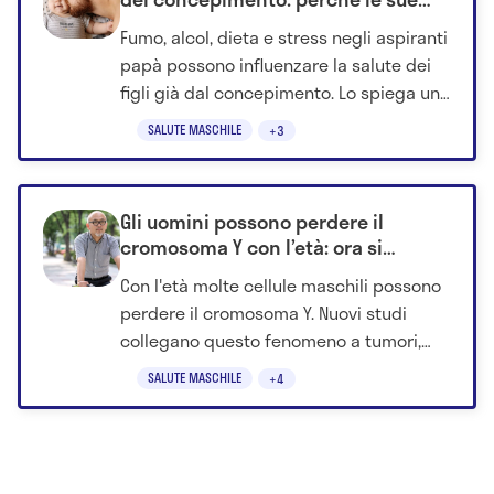
abitudini contano
Fumo, alcol, dieta e stress negli aspiranti
papà possono influenzare la salute dei
figli già dal concepimento. Lo spiega una
revisione scientifica.
SALUTE MASCHILE
+3
Gli uomini possono perdere il
cromosoma Y con l’età: ora si
capisce meglio quali rischi
Con l'età molte cellule maschili possono
comporta
perdere il cromosoma Y. Nuovi studi
collegano questo fenomeno a tumori,
malattie cardiovascolari, Alzheimer e
SALUTE MASCHILE
+4
altre patologie.