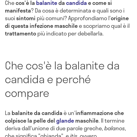
Che
cos'è la
balanite
da
candida
e come si
manifesta
? Da cosa è determinata e quali sono i
suoi
sintomi
più comuni? Approfondiamo l'
origine
di questa infezione maschile
e scopriamo qual è il
trattamento
più indicato per debellarla.
Che cos'è la balanite da
candida e perché
compare
La
balanite da candida
è un'
infiammazione che
colpisce la pelle del
glande
maschile
. Il termine
deriva dall'unione di due parole greche,
balanos
,
che significa "ghianda", e
itis
, ovvero