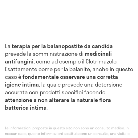
La
terapia per la balanopostite da candida
prevede la somministrazione di
medicinali
antifungini
, come ad esempio il Clotrimazolo.
Esattamente come per la balanite, anche in questo
caso è
fondamentale osservare una corretta
igiene intima
, la quale prevede una detersione
accurata con prodotti specifici facendo
attenzione a non alterare la naturale flora
batterica intima
.
Le informazioni proposte in questo sito non sono un consulto medico. In
nessun caso, queste informazioni sostituiscono un consulto, una visita o