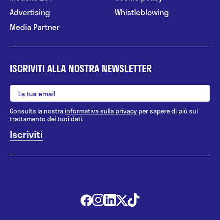
Tuttavia, la sudorazione può essere innescata da
diverse cause legate al caldo, che possono variare
da fattori ambientali a condizioni mediche
specifiche.
Fattori ambientali
clima caldo e umido
: quando la temperatura
ambientale è elevata, il corpo deve lavorare di
più per mantenere la sua temperatura
interna. L'umidità alta può rendere
l'evaporazione del sudore meno efficiente,
richiedendo una maggiore produzione di
sudore;
esposizione diretta al sole
: l'esposizione
prolungata al sole aumenta la temperatura