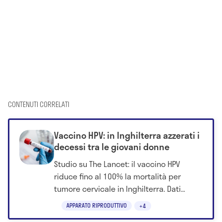
PELLE
ORMONI
CORPO UMANO
Ultimo aggiornamento – 24 Luglio, 2026
INDICE DEL CONTENUTO
Cause della sudorazione improvvisa
Sintomi della sudorazione
Quando preoccuparsi in caso di sudorazione
improvvisa
Sali minerali e sudorazione
Differenze tra uomo e donna nella
sudorazione