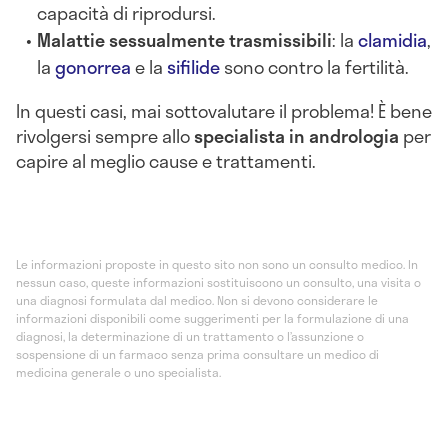
capacità di riprodursi.
Malattie sessualmente trasmissibili
: la
clamidia
,
la
gonorrea
e la
sifilide
sono contro la fertilità.
In questi casi, mai sottovalutare il problema! È bene
rivolgersi sempre allo
specialista in andrologia
per
capire al meglio cause e trattamenti.
Sudorazione improvvisa
con il caldo: 8 consigli per
prevenirla
SUDORAZIONE ECCESSIVA
MEDICINA GENERALE
ENDOCRINOLOGIA