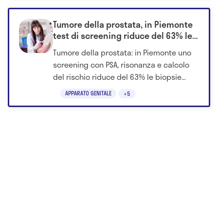
Le aree del corpo che sudano di più con il
caldo
Come prevenire la sudorazione da caldo con
8 consigli
La sudorazione improvvisa è una risposta
fisiologica del corpo che può essere innescata da
una varietà di fattori, tra cui l'esposizione a
temperature elevate
.
Questo fenomeno è parte del meccanismo di
termoregolazione del corpo, che cerca di
mantenere una temperatura interna costante
nonostante le variazioni ambientali.
Vediamo in dettaglio come il caldo provoca
sudorazione improvvisa, quali sono le cause e
come gestire e prevenire questa condizione con