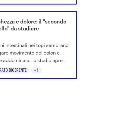
 ore.
chezza e dolore: il “secondo
llo” da studiare
ni intestinali nei topi sembrano
gare movimento del colon e
e addominale. Lo studio apre
 ipotesi, ma servono conferme.
RATO DIGERENTE
+1