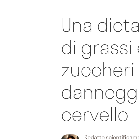
Una diet
di grassi
zuccheri
danneggia
cervello
Redatto scientifica