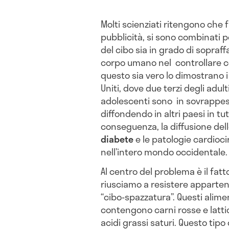
Molti scienziati ritengono che fa
pubblicità, si sono combinati p
del cibo sia in grado di sopraff
corpo umano nel controllare 
questo sia vero lo dimostrano i p
Uniti, dove due terzi degli adult
adolescenti sono in sovrappeso
diffondendo in altri paesi in t
conseguenza, la diffusione delle
diabete
e le patologie cardioci
nell’intero mondo occidentale.
Al centro del problema è il fatt
riusciamo a resistere apparten
“cibo-spazzatura”. Questi alime
contengono carni rosse e lattici
acidi grassi saturi. Questo tip