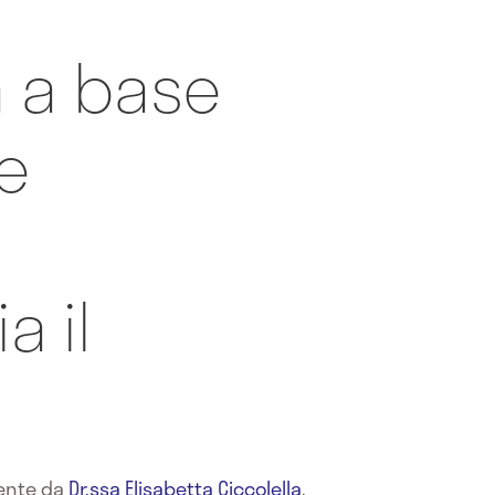
a a base
 e
 il
mente da
Dr.ssa Elisabetta Ciccolella
,