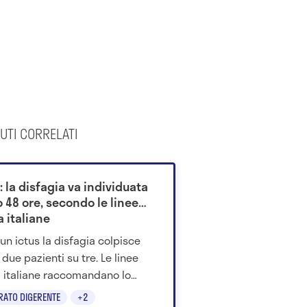
UTI CORRELATI
: la disfagia va individuata
 48 ore, secondo le linee
 italiane
un ictus la disfagia colpisce
 due pazienti su tre. Le linee
 italiane raccomandano lo
ning della deglutizione entro
RATO DIGERENTE
+2