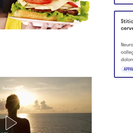
24-48
Stiti
cerve
Neuro
colle
dolor
nuove
APPA