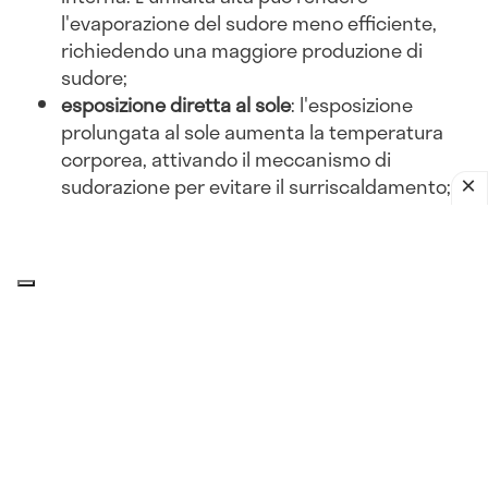
l'evaporazione del sudore meno efficiente,
richiedendo una maggiore produzione di
sudore;
esposizione diretta al sole
: l'esposizione
prolungata al sole aumenta la temperatura
corporea, attivando il meccanismo di
sudorazione per evitare il surriscaldamento;
abbigliamento inadeguato
: indossare abiti
pesanti o non traspiranti può ostacolare la
dissipazione del calore, portando a una
maggiore sudorazione.
Attività fisica
esercizio intenso
: l'attività fisica aumenta la
produzione di calore corporeo. Per dissipare
questo calore, il corpo suda di più, soprattutto
in ambienti caldi;